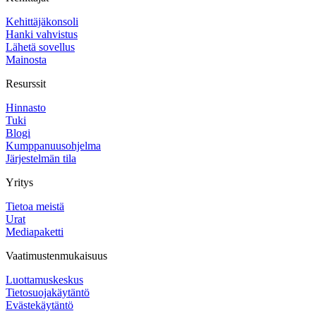
Kehittäjäkonsoli
Hanki vahvistus
Lähetä sovellus
Mainosta
Resurssit
Hinnasto
Tuki
Blogi
Kumppanuusohjelma
Järjestelmän tila
Yritys
Tietoa meistä
Urat
Mediapaketti
Vaatimustenmukaisuus
Luottamuskeskus
Tietosuojakäytäntö
Evästekäytäntö