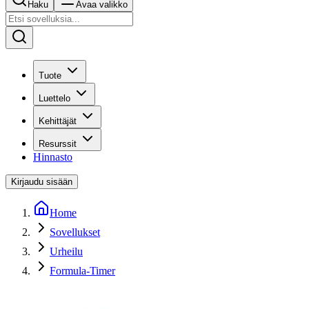
Haku
Avaa valikko
Tuote
Luettelo
Kehittäjät
Resurssit
Hinnasto
Kirjaudu sisään
Home
Sovellukset
Urheilu
Formula-Timer