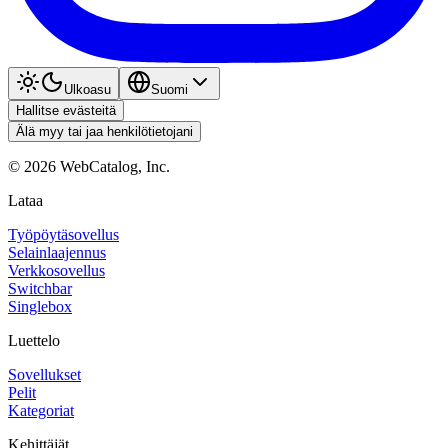
Ulkoasu
Suomi
Hallitse evästeitä
Älä myy tai jaa henkilötietojani
©
2026
WebCatalog, Inc.
Lataa
Työpöytäsovellus
Selainlaajennus
Verkkosovellus
Switchbar
Singlebox
Luettelo
Sovellukset
Pelit
Kategoriat
Kehittäjät