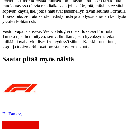
Formula-Timer korostaa millisekunnin tason ajoituksen tarkkuutta ja
muokattavissa olevia reaaliaikaisia ​​ajoitusnäkymiä, mikä tekee siitä
sopivan käyttäjille, jotka haluavat jäsennellyn tavan seurata Formula
1 -sessioita, seurata kauden edistymistä ja analysoida radan kehitystä
yksityiskohtaisesti.
Vastuuvapauslauseke: WebCatalog ei ole sidoksissa Formula-
Timer:en, siihen liittyvä, sen valtuuttama, sen hyväksymä eikä
millään tavalla virallisesti yhteydessä siihen. Kaikki tuotenimet,
logot ja tuotemerkit ovat omistajiensa omaisuutta.
Saatat pitää myös näistä
F1 Fantasy