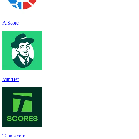
AiScore
MintBet
Tennis.com