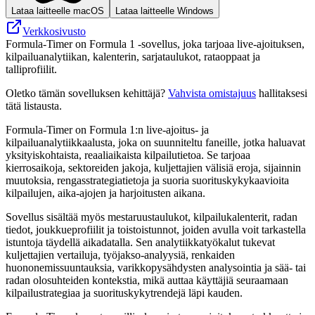
Lataa laitteelle macOS
Lataa laitteelle Windows
Verkkosivusto
Formula-Timer on Formula 1 -sovellus, joka tarjoaa live-ajoituksen,
kilpailuanalytiikan, kalenterin, sarjataulukot, rataoppaat ja
talliprofiilit.
Oletko tämän sovelluksen kehittäjä?
Vahvista omistajuus
hallitaksesi
tätä listausta.
Formula-Timer on Formula 1:n live-ajoitus- ja
kilpailuanalytiikkaalusta, joka on suunniteltu faneille, jotka haluavat
yksityiskohtaista, reaaliaikaista kilpailutietoa. Se tarjoaa
kierrosaikoja, sektoreiden jakoja, kuljettajien välisiä eroja, sijainnin
muutoksia, rengasstrategiatietoja ja suoria suorituskykykaavioita
kilpailujen, aika-ajojen ja harjoitusten aikana.
Sovellus sisältää myös mestaruustaulukot, kilpailukalenterit, radan
tiedot, joukkueprofiilit ja toistoistunnot, joiden avulla voit tarkastella
istuntoja täydellä aikadatalla. Sen analytiikkatyökalut tukevat
kuljettajien vertailuja, työjakso-analyysiä, renkaiden
huononemissuuntauksia, varikkopysähdysten analysointia ja sää- tai
radan olosuhteiden kontekstia, mikä auttaa käyttäjiä seuraamaan
kilpailustrategiaa ja suorituskykytrendejä läpi kauden.