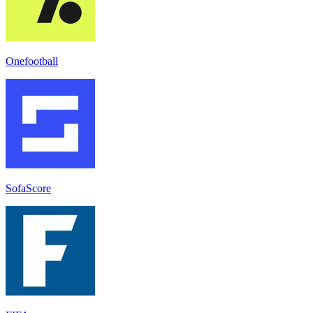
Onefootball
SofaScore