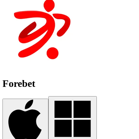
Forebet