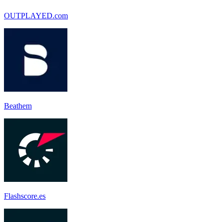
OUTPLAYED.com
Beathem
Flashscore.es