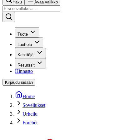
Haku
Avaa valikko
Tuote
Luettelo
Kehittäjät
Resurssit
Hinnasto
Kirjaudu sisään
Home
Sovellukset
Urheilu
Forebet