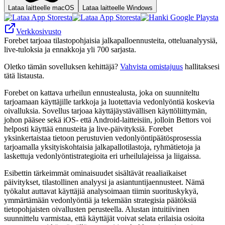
Lataa laitteelle macOS
Lataa laitteelle Windows
Verkkosivusto
Forebet tarjoaa tilastopohjaisia jalkapalloennusteita, otteluanalyysiä,
live‑tuloksia ja ennakkoja yli 700 sarjasta.
Oletko tämän sovelluksen kehittäjä?
Vahvista omistajuus
hallitaksesi
tätä listausta.
Forebet on kattava urheilun ennustealusta, joka on suunniteltu
tarjoamaan käyttäjille tarkkoja ja luotettavia vedonlyöntiä koskevia
oivalluksia. Sovellus tarjoaa käyttäjäystävällisen käyttöliittymän,
johon pääsee sekä iOS- että Android-laitteisiin, jolloin Bettors voi
helposti käyttää ennusteita ja live-päivityksiä. Forebet
yksinkertaistaa tietoon perustuvien vedonlyöntipäätösprosessia
tarjoamalla yksityiskohtaisia ​​jalkapallotilastoja, ryhmätietoja ja
laskettuja vedonlyöntistrategioita eri urheilulajeissa ja liigaissa.
Esibettin tärkeimmät ominaisuudet sisältävät reaaliaikaiset
päivitykset, tilastollinen analyysi ja asiantuntijaennusteet. Nämä
työkalut auttavat käyttäjiä analysoimaan tiimin suorituskykyä,
ymmärtämään vedonlyöntiä ja tekemään strategisia päätöksiä
tietopohjaisten oivallusten perusteella. Alustan intuitiivinen
suunnittelu varmistaa, että käyttäjät voivat selata erilaisia ​​osioita