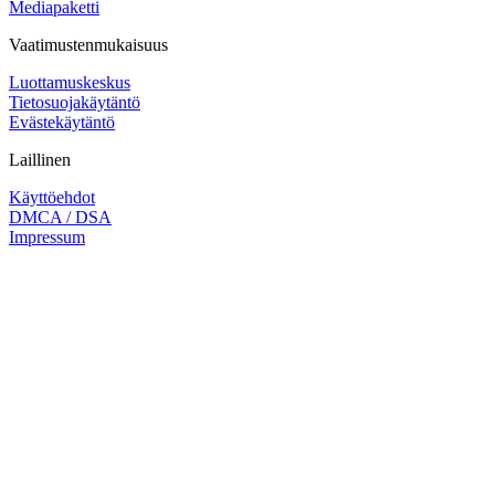
Mediapaketti
Vaatimustenmukaisuus
Luottamuskeskus
Tietosuojakäytäntö
Evästekäytäntö
Laillinen
Käyttöehdot
DMCA / DSA
Impressum