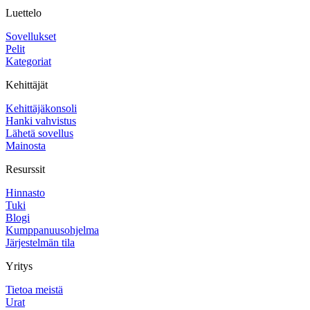
Luettelo
Sovellukset
Pelit
Kategoriat
Kehittäjät
Kehittäjäkonsoli
Hanki vahvistus
Lähetä sovellus
Mainosta
Resurssit
Hinnasto
Tuki
Blogi
Kumppanuusohjelma
Järjestelmän tila
Yritys
Tietoa meistä
Urat