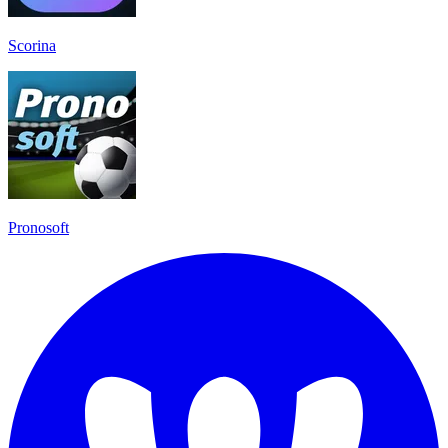
Scorina
Pronosoft