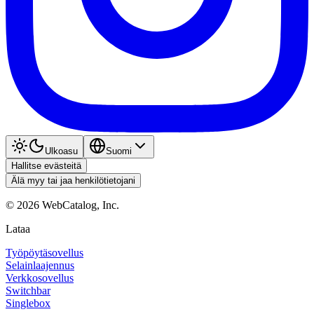
Ulkoasu
Suomi
Hallitse evästeitä
Älä myy tai jaa henkilötietojani
©
2026
WebCatalog, Inc.
Lataa
Työpöytäsovellus
Selainlaajennus
Verkkosovellus
Switchbar
Singlebox