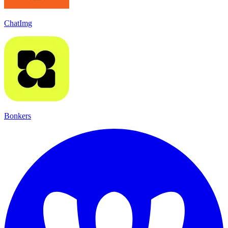
ChatImg
Bonkers