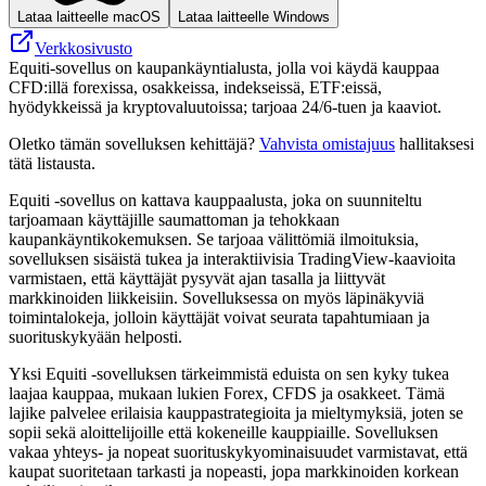
Lataa laitteelle macOS
Lataa laitteelle Windows
Verkkosivusto
Equiti-sovellus on kaupankäyntialusta, jolla voi käydä kauppaa
CFD:illä forexissa, osakkeissa, indekseissä, ETF:eissä,
hyödykkeissä ja kryptovaluutoissa; tarjoaa 24/6-tuen ja kaaviot.
Oletko tämän sovelluksen kehittäjä?
Vahvista omistajuus
hallitaksesi
tätä listausta.
Equiti -sovellus on kattava kauppaalusta, joka on suunniteltu
tarjoamaan käyttäjille saumattoman ja tehokkaan
kaupankäyntikokemuksen. Se tarjoaa välittömiä ilmoituksia,
sovelluksen sisäistä tukea ja interaktiivisia TradingView-kaavioita
varmistaen, että käyttäjät pysyvät ajan tasalla ja liittyvät
markkinoiden liikkeisiin. Sovelluksessa on myös läpinäkyviä
toimintalokeja, jolloin käyttäjät voivat seurata tapahtumiaan ja
suorituskykyään helposti.
Yksi Equiti -sovelluksen tärkeimmistä eduista on sen kyky tukea
laajaa kauppaa, mukaan lukien Forex, CFDS ja osakkeet. Tämä
lajike palvelee erilaisia ​​kauppastrategioita ja mieltymyksiä, joten se
sopii sekä aloittelijoille että kokeneille kauppiaille. Sovelluksen
vakaa yhteys- ja nopeat suorituskykyominaisuudet varmistavat, että
kaupat suoritetaan tarkasti ja nopeasti, jopa markkinoiden korkean