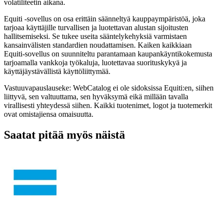
volatiliteetin aikana.
Equiti -sovellus on osa erittäin säänneltyä kauppaympäristöä, joka
tarjoaa käyttäjille turvallisen ja luotettavan alustan sijoitusten
hallitsemiseksi. Se tukee useita sääntelykehyksiä varmistaen
kansainvälisten standardien noudattamisen. Kaiken kaikkiaan
Equiti-sovellus on suunniteltu parantamaan kaupankäyntikokemusta
tarjoamalla vankkoja työkaluja, luotettavaa suorituskykyä ja
käyttäjäystävällistä käyttöliittymää.
Vastuuvapauslauseke: WebCatalog ei ole sidoksissa Equiti:en, siihen
liittyvä, sen valtuuttama, sen hyväksymä eikä millään tavalla
virallisesti yhteydessä siihen. Kaikki tuotenimet, logot ja tuotemerkit
ovat omistajiensa omaisuutta.
Saatat pitää myös näistä