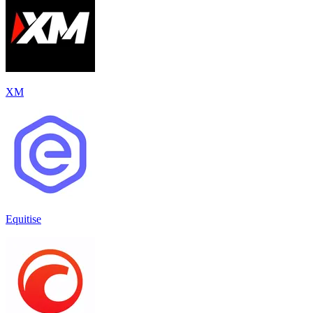
XM
Equitise