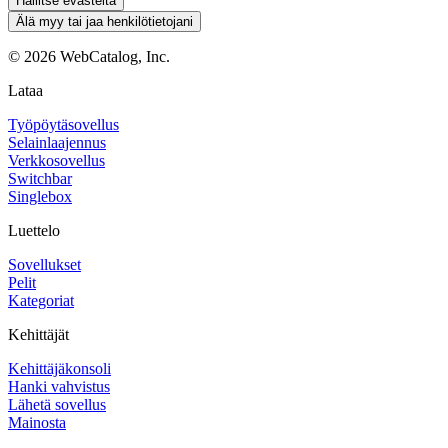
Hallitse evästeitä
Älä myy tai jaa henkilötietojani
©
2026
WebCatalog, Inc.
Lataa
Työpöytäsovellus
Selainlaajennus
Verkkosovellus
Switchbar
Singlebox
Luettelo
Sovellukset
Pelit
Kategoriat
Kehittäjät
Kehittäjäkonsoli
Hanki vahvistus
Lähetä sovellus
Mainosta