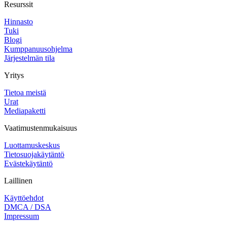
Resurssit
Hinnasto
Tuki
Blogi
Kumppanuusohjelma
Järjestelmän tila
Yritys
Tietoa meistä
Urat
Mediapaketti
Vaatimustenmukaisuus
Luottamuskeskus
Tietosuojakäytäntö
Evästekäytäntö
Laillinen
Käyttöehdot
DMCA / DSA
Impressum