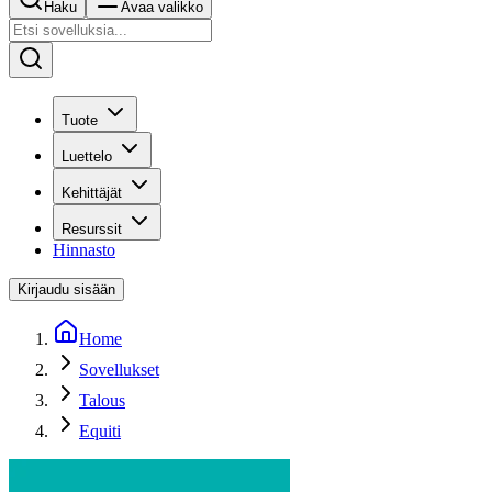
Haku
Avaa valikko
Tuote
Luettelo
Kehittäjät
Resurssit
Hinnasto
Kirjaudu sisään
Home
Sovellukset
Talous
Equiti