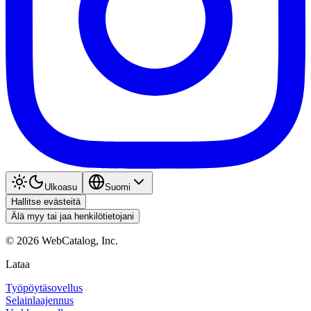
Ulkoasu
Suomi
Hallitse evästeitä
Älä myy tai jaa henkilötietojani
©
2026
WebCatalog, Inc.
Lataa
Työpöytäsovellus
Selainlaajennus