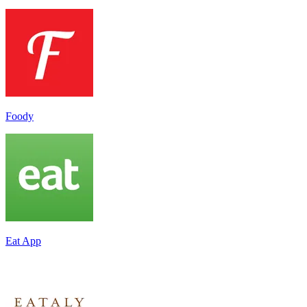
Foody
Eat App