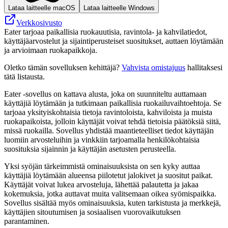
Lataa laitteelle macOS
Lataa laitteelle Windows
Verkkosivusto
Eater tarjoaa paikallisia ruokauutisia, ravintola- ja kahvilatiedot,
käyttäjäarvostelut ja sijaintiperusteiset suositukset, auttaen löytämään
ja arvioimaan ruokapaikkoja.
Oletko tämän sovelluksen kehittäjä?
Vahvista omistajuus
hallitaksesi
tätä listausta.
Eater -sovellus on kattava alusta, joka on suunniteltu auttamaan
käyttäjiä löytämään ja tutkimaan paikallisia ruokailuvaihtoehtoja. Se
tarjoaa yksityiskohtaisia ​​tietoja ravintoloista, kahviloista ja muista
ruokapaikoista, jolloin käyttäjät voivat tehdä tietoisia päätöksiä siitä,
missä ruokailla. Sovellus yhdistää maantieteelliset tiedot käyttäjän
luomiin arvosteluihin ja vinkkiin tarjoamalla henkilökohtaisia ​​
suosituksia sijainnin ja käyttäjän asetusten perusteella.
Yksi syöjän tärkeimmistä ominaisuuksista on sen kyky auttaa
käyttäjiä löytämään alueensa piilotetut jalokivet ja suositut paikat.
Käyttäjät voivat lukea arvosteluja, lähettää palautetta ja jakaa
kokemuksia, jotka auttavat muita valitsemaan oikea syömispaikka.
Sovellus sisältää myös ominaisuuksia, kuten tarkistusta ja merkkejä,
käyttäjien sitoutumisen ja sosiaalisen vuorovaikutuksen
parantaminen.