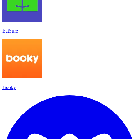
EatSure
Booky