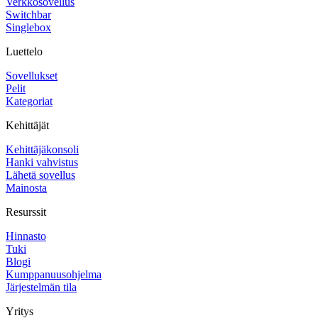
Verkkosovellus
Switchbar
Singlebox
Luettelo
Sovellukset
Pelit
Kategoriat
Kehittäjät
Kehittäjäkonsoli
Hanki vahvistus
Lähetä sovellus
Mainosta
Resurssit
Hinnasto
Tuki
Blogi
Kumppanuusohjelma
Järjestelmän tila
Yritys