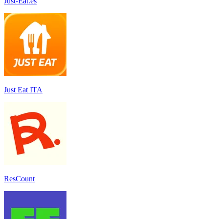
Just-Eat.es
Just Eat ITA
ResCount