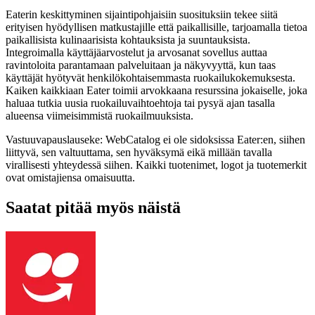
Eaterin keskittyminen sijaintipohjaisiin suosituksiin tekee siitä
erityisen hyödyllisen matkustajille että paikallisille, tarjoamalla tietoa
paikallisista kulinaarisista kohtauksista ja suuntauksista.
Integroimalla käyttäjäarvostelut ja arvosanat sovellus auttaa
ravintoloita parantamaan palveluitaan ja näkyvyyttä, kun taas
käyttäjät hyötyvät henkilökohtaisemmasta ruokailukokemuksesta.
Kaiken kaikkiaan Eater toimii arvokkaana resurssina jokaiselle, joka
haluaa tutkia uusia ruokailuvaihtoehtoja tai pysyä ajan tasalla
alueensa viimeisimmistä ruokailmuuksista.
Vastuuvapauslauseke: WebCatalog ei ole sidoksissa Eater:en, siihen
liittyvä, sen valtuuttama, sen hyväksymä eikä millään tavalla
virallisesti yhteydessä siihen. Kaikki tuotenimet, logot ja tuotemerkit
ovat omistajiensa omaisuutta.
Saatat pitää myös näistä