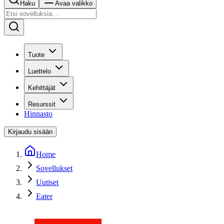
Haku
Avaa valikko
Tuote
Luettelo
Kehittäjät
Resurssit
Hinnasto
Kirjaudu sisään
Home
Sovellukset
Uutiset
Eater