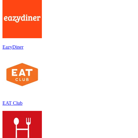
EazyDiner
EAT Club