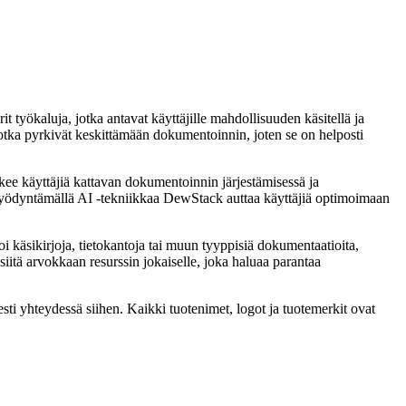
t työkaluja, jotka antavat käyttäjille mahdollisuuden käsitellä ja
, jotka pyrkivät keskittämään dokumentoinnin, joten se on helposti
ee käyttäjiä kattavan dokumentoinnin järjestämisessä ja
n. Hyödyntämällä AI -tekniikkaa DewStack auttaa käyttäjiä optimoimaan
i käsikirjoja, tietokantoja tai muun tyyppisiä dokumentaatioita,
iitä arvokkaan resurssin jokaiselle, joka haluaa parantaa
sti yhteydessä siihen. Kaikki tuotenimet, logot ja tuotemerkit ovat