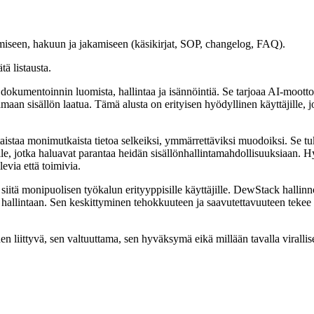
iseen, hakuun ja jakamiseen (käsikirjat, SOP, changelog, FAQ).
ätä listausta.
okumentoinnin luomista, hallintaa ja isännöintiä. Se tarjoaa AI-moottori
stamaan sisällön laatua. Tämä alusta on erityisen hyödyllinen käyttäjille
staa monimutkaista tietoa selkeiksi, ymmärrettäviksi muodoiksi. Se tuk
löille, jotka haluavat parantaa heidän sisällönhallintamahdollisuuksiaa
evia että toimivia.
iitä monipuolisen työkalun erityyppisille käyttäjille. DewStack hallinno
hallintaan. Sen keskittyminen tehokkuuteen ja saavutettavuuteen tekee s
liittyvä, sen valtuuttama, sen hyväksymä eikä millään tavalla virallise