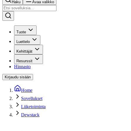
Haku
Avaa valikko
Tuote
Luettelo
Kehittäjät
Resurssit
Hinnasto
Kirjaudu sisään
Home
Sovellukset
Liiketoiminta
Dewstack