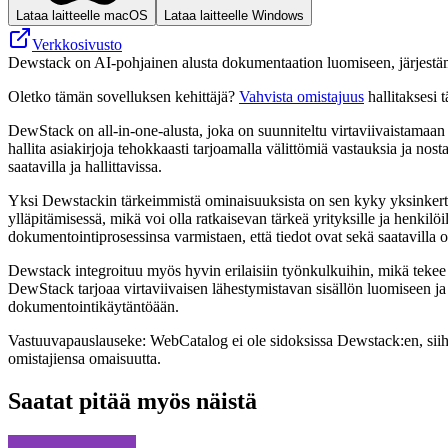
Lataa laitteelle macOS
Lataa laitteelle Windows
Verkkosivusto
Dewstack on AI-pohjainen alusta dokumentaation luomiseen, järjestäm
Oletko tämän sovelluksen kehittäjä?
Vahvista omistajuus
hallitaksesi t
DewStack on all-in-one-alusta, joka on suunniteltu virtaviivaistamaan d
hallita asiakirjoja tehokkaasti tarjoamalla välittömiä vastauksia ja no
saatavilla ja hallittavissa.
Yksi Dewstackin tärkeimmistä ominaisuuksista on sen kyky yksinkertai
ylläpitämisessä, mikä voi olla ratkaisevan tärkeä yrityksille ja henki
dokumentointiprosessinsa varmistaen, että tiedot ovat sekä saatavilla ol
Dewstack integroituu myös hyvin erilaisiin työnkulkuihin, mikä tekee s
DewStack tarjoaa virtaviivaisen lähestymistavan sisällön luomiseen ja 
dokumentointikäytäntöään.
Vastuuvapauslauseke: WebCatalog ei ole sidoksissa Dewstack:en, siihen 
omistajiensa omaisuutta.
Saatat pitää myös näistä