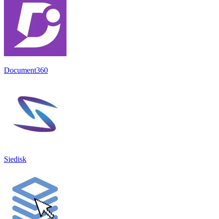
Document360
Siedisk