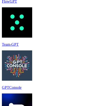
FlowGPT
Team-GPT
GPTConsole