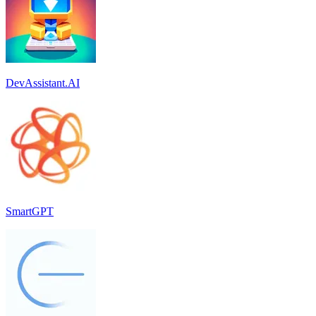
DevAssistant.AI
SmartGPT