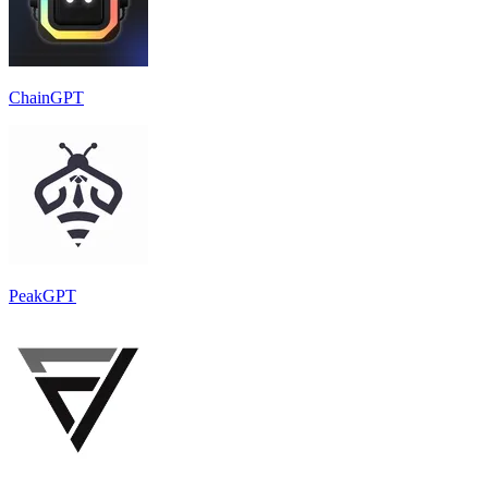
ChainGPT
PeakGPT