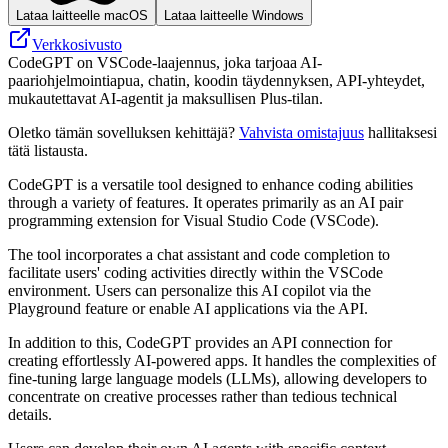
Lataa laitteelle macOS
Lataa laitteelle Windows
Verkkosivusto
CodeGPT on VSCode-laajennus, joka tarjoaa AI-
paariohjelmointiapua, chatin, koodin täydennyksen, API-yhteydet,
mukautettavat AI-agentit ja maksullisen Plus-tilan.
Oletko tämän sovelluksen kehittäjä?
Vahvista omistajuus
hallitaksesi
tätä listausta.
CodeGPT is a versatile tool designed to enhance coding abilities
through a variety of features. It operates primarily as an AI pair
programming extension for Visual Studio Code (VSCode).
The tool incorporates a chat assistant and code completion to
facilitate users' coding activities directly within the VSCode
environment. Users can personalize this AI copilot via the
Playground feature or enable AI applications via the API.
In addition to this, CodeGPT provides an API connection for
creating effortlessly AI-powered apps. It handles the complexities of
fine-tuning large language models (LLMs), allowing developers to
concentrate on creative processes rather than tedious technical
details.