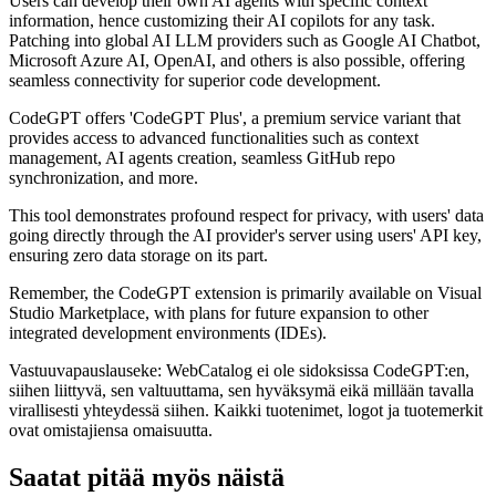
Users can develop their own AI agents with specific context
information, hence customizing their AI copilots for any task.
Patching into global AI LLM providers such as Google AI Chatbot,
Microsoft Azure AI, OpenAI, and others is also possible, offering
seamless connectivity for superior code development.
CodeGPT offers 'CodeGPT Plus', a premium service variant that
provides access to advanced functionalities such as context
management, AI agents creation, seamless GitHub repo
synchronization, and more.
This tool demonstrates profound respect for privacy, with users' data
going directly through the AI provider's server using users' API key,
ensuring zero data storage on its part.
Remember, the CodeGPT extension is primarily available on Visual
Studio Marketplace, with plans for future expansion to other
integrated development environments (IDEs).
Vastuuvapauslauseke: WebCatalog ei ole sidoksissa CodeGPT:en,
siihen liittyvä, sen valtuuttama, sen hyväksymä eikä millään tavalla
virallisesti yhteydessä siihen. Kaikki tuotenimet, logot ja tuotemerkit
ovat omistajiensa omaisuutta.
Saatat pitää myös näistä