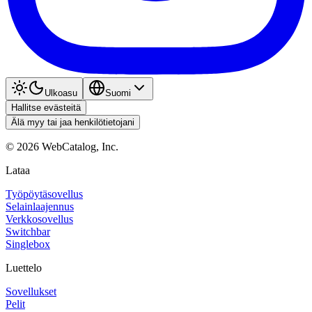
Ulkoasu
Suomi
Hallitse evästeitä
Älä myy tai jaa henkilötietojani
©
2026
WebCatalog, Inc.
Lataa
Työpöytäsovellus
Selainlaajennus
Verkkosovellus
Switchbar
Singlebox
Luettelo
Sovellukset
Pelit