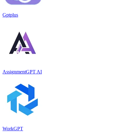
Gptplus
AssignmentGPT AI
WorkGPT