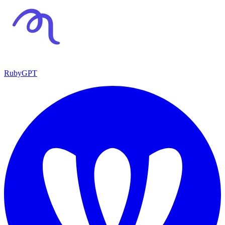
RubyGPT