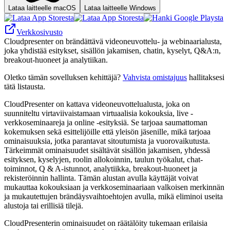
Lataa laitteelle macOS
Lataa laitteelle Windows
Verkkosivusto
Cloudpresenter on brändättävä videoneuvottelu- ja webinaarialusta,
joka yhdistää esitykset, sisällön jakamisen, chatin, kyselyt, Q&A:n,
breakout-huoneet ja analytiikan.
Oletko tämän sovelluksen kehittäjä?
Vahvista omistajuus
hallitaksesi
tätä listausta.
CloudPresenter on kattava videoneuvottelualusta, joka on
suunniteltu virtaviivaistamaan virtuaalisia kokouksia, live -
verkkoseminaareja ja online -esityksiä. Se tarjoaa saumattoman
kokemuksen sekä esittelijöille että yleisön jäsenille, mikä tarjoaa
ominaisuuksia, jotka parantavat sitoutumista ja vuorovaikutusta.
Tärkeimmät ominaisuudet sisältävät sisällön jakamisen, yhdessä
esityksen, kyselyjen, roolin allokoinnin, taulun työkalut, chat-
toiminnot, Q & A-istunnot, analytiikka, breakout-huoneet ja
rekisteröinnin hallinta. Tämän alustan avulla käyttäjät voivat
mukauttaa kokouksiaan ja verkkoseminaariaan valkoisen merkinnän
ja mukautettujen brändäysvaihtoehtojen avulla, mikä eliminoi useita
alustoja tai erillisiä tilejä.
CloudPresenterin ominaisuudet on räätälöity tukemaan erilaisia ​​