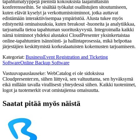
tapahtumatyyppejä pienistä kokouksista laajamittaisiin
konferensseihin. Se sisältää työkalut osallistujien sitoutumiseen,
kuten elävät kyselyt ja verkottumistoiminnot, jotka auttavat
edistämään interaktiivisempaa ympäristöä. Alusta tukee myös
edistyneitä ominaisuuksia, kuten breakout -huoneita ja analytiikkaa,
tarjoamalla tietoa tapahtuman suorituskyvystä. Integroimalla kaikki
nämä toiminnot yhdeksi alustaksi CloudPresenter yksinkertaistaa
online-tapahtumien isännöinti- ja hallintaprosessia, mikä helpottaa
järjestäjien keskittymistä korkealaatuisten kokemusten tarjoamiseen.
Kategoriat
:
Business
Event Registration and Ticketing
Software
Online Backup Software
Vastuuvapauslauseke: WebCatalog ei ole sidoksissa
Cloudpresenter:en, siihen liittyvä, sen valtuuttama, sen hyväksymä
eikä millään tavalla virallisesti yhteydessä siihen. Kaikki tuotenimet,
logot ja tuotemerkit ovat omistajiensa omaisuutta.
Saatat pitää myös näistä