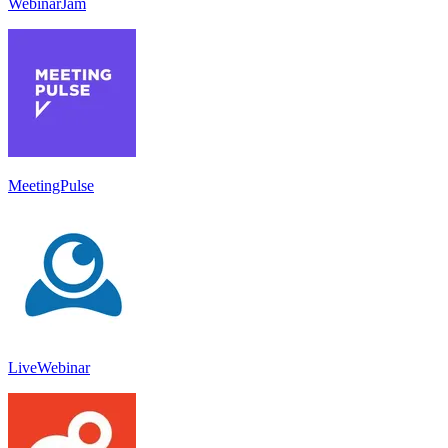
WebinarJam
MeetingPulse
LiveWebinar