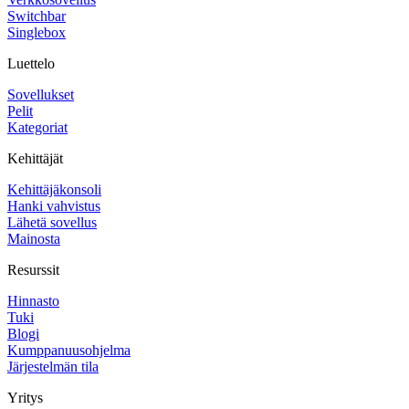
Switchbar
Singlebox
Luettelo
Sovellukset
Pelit
Kategoriat
Kehittäjät
Kehittäjäkonsoli
Hanki vahvistus
Lähetä sovellus
Mainosta
Resurssit
Hinnasto
Tuki
Blogi
Kumppanuusohjelma
Järjestelmän tila
Yritys