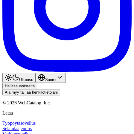
Ulkoasu
Suomi
Hallitse evästeitä
Älä myy tai jaa henkilötietojani
©
2026
WebCatalog, Inc.
Lataa
Työpöytäsovellus
Selainlaajennus
Verkkosovellus