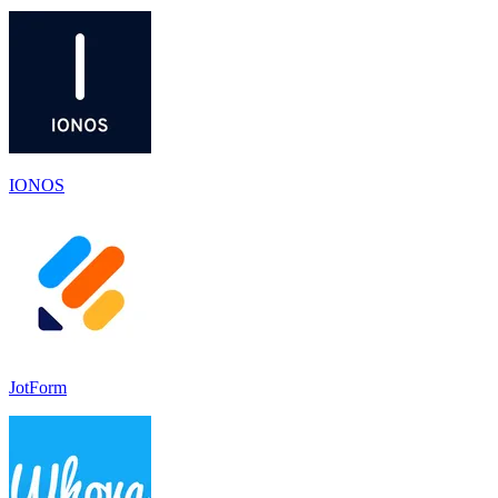
IONOS
JotForm