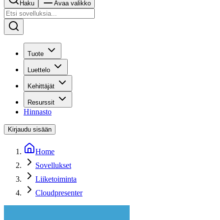
Haku
Avaa valikko
Tuote
Luettelo
Kehittäjät
Resurssit
Hinnasto
Kirjaudu sisään
Home
Sovellukset
Liiketoiminta
Cloudpresenter