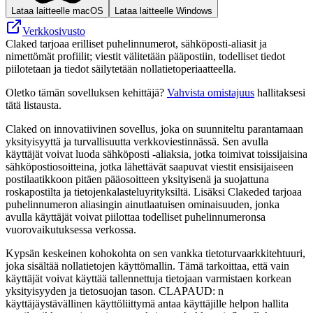
Lataa laitteelle macOS
Lataa laitteelle Windows
Verkkosivusto
Claked tarjoaa erilliset puhelinnumerot, sähköposti‑aliasit ja
nimettömät profiilit; viestit välitetään pääpostiin, todelliset tiedot
piilotetaan ja tiedot säilytetään nollatietoperiaatteella.
Oletko tämän sovelluksen kehittäjä?
Vahvista omistajuus
hallitaksesi
tätä listausta.
Claked on innovatiivinen sovellus, joka on suunniteltu parantamaan
yksityisyyttä ja turvallisuutta verkkoviestinnässä. Sen avulla
käyttäjät voivat luoda sähköposti -aliaksia, jotka toimivat toissijaisina
sähköpostiosoitteina, jotka lähettävät saapuvat viestit ensisijaiseen
postilaatikkoon pitäen pääosoitteen yksityisenä ja suojattuna
roskapostilta ja tietojenkalasteluyrityksiltä. Lisäksi Clakeded tarjoaa
puhelinnumeron aliasingin ainutlaatuisen ominaisuuden, jonka
avulla käyttäjät voivat piilottaa todelliset puhelinnumeronsa
vuorovaikutuksessa verkossa.
Kypsän keskeinen kohokohta on sen vankka tietoturvaarkkitehtuuri,
joka sisältää nollatietojen käyttömallin. Tämä tarkoittaa, että vain
käyttäjät voivat käyttää tallennettuja tietojaan varmistaen korkean
yksityisyyden ja tietosuojan tason. CLAPAUD: n
käyttäjäystävällinen käyttöliittymä antaa käyttäjille helpon hallita