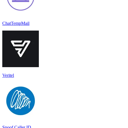
ChatTempMail
Veritel
Spoof Caller ID