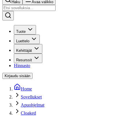
Haku
Avaa valikko
Tuote
Luettelo
Kehittäjät
Resurssit
Hinnasto
Kirjaudu sisään
Home
Sovellukset
Apuohjelmat
Cloaked