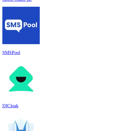
SMSPool
DICloak