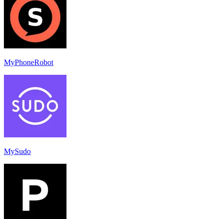
MyPhoneRobot
MySudo