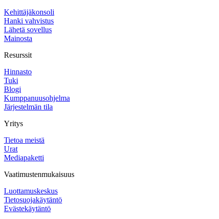
Kehittäjäkonsoli
Hanki vahvistus
Lähetä sovellus
Mainosta
Resurssit
Hinnasto
Tuki
Blogi
Kumppanuusohjelma
Järjestelmän tila
Yritys
Tietoa meistä
Urat
Mediapaketti
Vaatimustenmukaisuus
Luottamuskeskus
Tietosuojakäytäntö
Evästekäytäntö