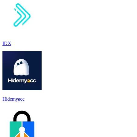
IDX
Hidemyacc