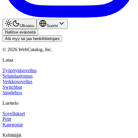
Ulkoasu
Suomi
Hallitse evästeitä
Älä myy tai jaa henkilötietojani
©
2026
WebCatalog, Inc.
Lataa
Työpöytäsovellus
Selainlaajennus
Verkkosovellus
Switchbar
Singlebox
Luettelo
Sovellukset
Pelit
Kategoriat
Kehittäjät