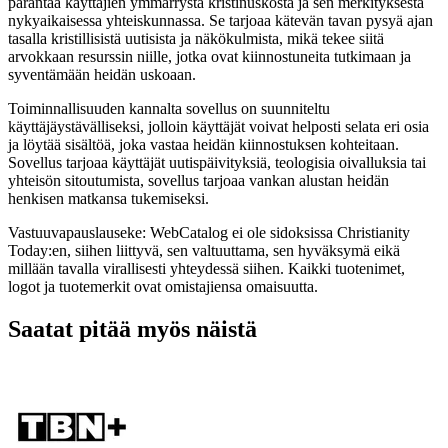
parantaa käyttäjien ymmärrystä kristinuskosta ja sen merkityksestä
nykyaikaisessa yhteiskunnassa. Se tarjoaa kätevän tavan pysyä ajan
tasalla kristillisistä uutisista ja näkökulmista, mikä tekee siitä
arvokkaan resurssin niille, jotka ovat kiinnostuneita tutkimaan ja
syventämään heidän uskoaan.
Toiminnallisuuden kannalta sovellus on suunniteltu
käyttäjäystävälliseksi, jolloin käyttäjät voivat helposti selata eri osia
ja löytää sisältöä, joka vastaa heidän kiinnostuksen kohteitaan.
Sovellus tarjoaa käyttäjät uutispäivityksiä, teologisia oivalluksia tai
yhteisön sitoutumista, sovellus tarjoaa vankan alustan heidän
henkisen matkansa tukemiseksi.
Vastuuvapauslauseke: WebCatalog ei ole sidoksissa Christianity
Today:en, siihen liittyvä, sen valtuuttama, sen hyväksymä eikä
millään tavalla virallisesti yhteydessä siihen. Kaikki tuotenimet,
logot ja tuotemerkit ovat omistajiensa omaisuutta.
Saatat pitää myös näistä