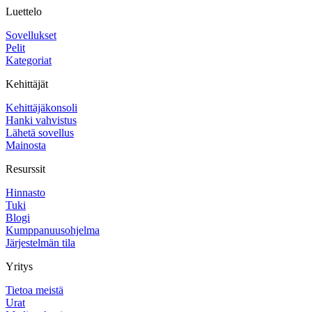
Luettelo
Sovellukset
Pelit
Kategoriat
Kehittäjät
Kehittäjäkonsoli
Hanki vahvistus
Lähetä sovellus
Mainosta
Resurssit
Hinnasto
Tuki
Blogi
Kumppanuusohjelma
Järjestelmän tila
Yritys
Tietoa meistä
Urat