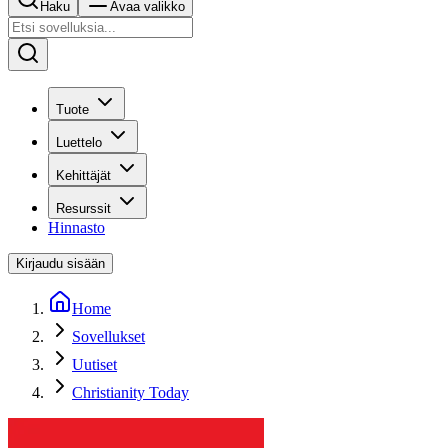
Haku
Avaa valikko
Tuote
Luettelo
Kehittäjät
Resurssit
Hinnasto
Kirjaudu sisään
Home
Sovellukset
Uutiset
Christianity Today