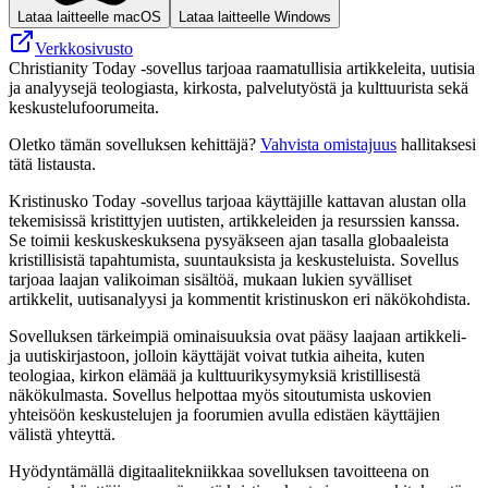
Lataa laitteelle macOS
Lataa laitteelle Windows
Verkkosivusto
Christianity Today -sovellus tarjoaa raamatullisia artikkeleita, uutisia
ja analyysejä teologiasta, kirkosta, palvelutyöstä ja kulttuurista sekä
keskustelufoorumeita.
Oletko tämän sovelluksen kehittäjä?
Vahvista omistajuus
hallitaksesi
tätä listausta.
Kristinusko Today -sovellus tarjoaa käyttäjille kattavan alustan olla
tekemisissä kristittyjen uutisten, artikkeleiden ja resurssien kanssa.
Se toimii keskuskeskuksena pysyäkseen ajan tasalla globaaleista
kristillisistä tapahtumista, suuntauksista ja keskusteluista. Sovellus
tarjoaa laajan valikoiman sisältöä, mukaan lukien syvälliset
artikkelit, uutisanalyysi ja kommentit kristinuskon eri näkökohdista.
Sovelluksen tärkeimpiä ominaisuuksia ovat pääsy laajaan artikkeli-
ja uutiskirjastoon, jolloin käyttäjät voivat tutkia aiheita, kuten
teologiaa, kirkon elämää ja kulttuurikysymyksiä kristillisestä
näkökulmasta. Sovellus helpottaa myös sitoutumista uskovien
yhteisöön keskustelujen ja foorumien avulla edistäen käyttäjien
välistä yhteyttä.
Hyödyntämällä digitaalitekniikkaa sovelluksen tavoitteena on