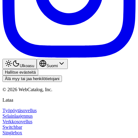
Ulkoasu
Suomi
Hallitse evästeitä
Älä myy tai jaa henkilötietojani
©
2026
WebCatalog, Inc.
Lataa
Työpöytäsovellus
Selainlaajennus
Verkkosovellus
Switchbar
Singlebox