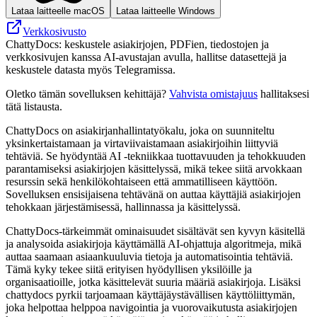
Lataa laitteelle macOS
Lataa laitteelle Windows
Verkkosivusto
ChattyDocs: keskustele asiakirjojen, PDFien, tiedostojen ja
verkkosivujen kanssa AI-avustajan avulla, hallitse datasettejä ja
keskustele datasta myös Telegramissa.
Oletko tämän sovelluksen kehittäjä?
Vahvista omistajuus
hallitaksesi
tätä listausta.
ChattyDocs on asiakirjanhallintatyökalu, joka on suunniteltu
yksinkertaistamaan ja virtaviivaistamaan asiakirjoihin liittyviä
tehtäviä. Se hyödyntää AI -tekniikkaa tuottavuuden ja tehokkuuden
parantamiseksi asiakirjojen käsittelyssä, mikä tekee siitä arvokkaan
resurssin sekä henkilökohtaiseen että ammatilliseen käyttöön.
Sovelluksen ensisijaisena tehtävänä on auttaa käyttäjiä asiakirjojen
tehokkaan järjestämisessä, hallinnassa ja käsittelyssä.
ChattyDocs-tärkeimmät ominaisuudet sisältävät sen kyvyn käsitellä
ja analysoida asiakirjoja käyttämällä AI-ohjattuja algoritmeja, mikä
auttaa saamaan asiaankuuluvia tietoja ja automatisointia tehtäviä.
Tämä kyky tekee siitä erityisen hyödyllisen yksilöille ja
organisaatioille, jotka käsittelevät suuria määriä asiakirjoja. Lisäksi
chattydocs pyrkii tarjoamaan käyttäjäystävällisen käyttöliittymän,
joka helpottaa helppoa navigointia ja vuorovaikutusta asiakirjojen