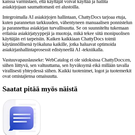
kanssa varmistaen, että käyttäjät voivat käyttää ja hallita
asiakirjojaan saumattomasti eri alustoilla.
Integroimalla AI asiakirjojen hallintaan, ChattyDocs tarjoaa etuja,
kuten parannetun tarkkuuden, vähentyneen manuaalisen ponnistelun
ja parannettua asiakirjan turvallisuutta. Se on suunniteltu tukemaan
erilaisia ​​asiakirjatyyppejä ja muotoja, mikä tekee siitä monipuolisen
käyttäjän eri tarpeisiin. Kaiken kaikkiaan ChattyDocs toimii
käytännöllisenä työkaluna kaikille, jotka haluavat optimoida
asiakirjanhallintaprosessit edistyneellä AI -tekniikalla.
Vastuuvapauslauseke: WebCatalog ei ole sidoksissa ChattyDocs:en,
siihen liittyvä, sen valtuuttama, sen hyväksymä eikä millään tavalla
virallisesti yhteydessä siihen. Kaikki tuotenimet, logot ja tuotemerkit
ovat omistajiensa omaisuutta.
Saatat pitää myös näistä