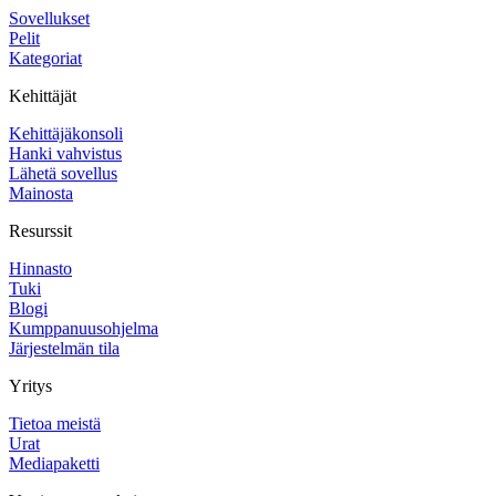
Sovellukset
Pelit
Kategoriat
Kehittäjät
Kehittäjäkonsoli
Hanki vahvistus
Lähetä sovellus
Mainosta
Resurssit
Hinnasto
Tuki
Blogi
Kumppanuusohjelma
Järjestelmän tila
Yritys
Tietoa meistä
Urat
Mediapaketti