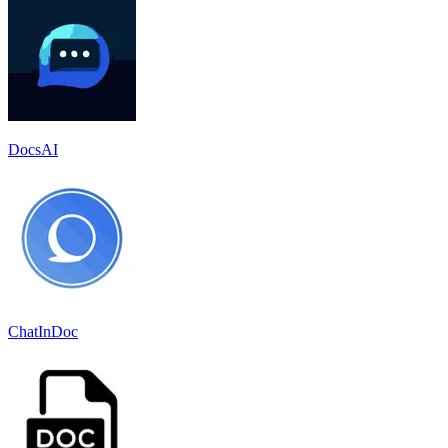
DocsAI
ChatInDoc