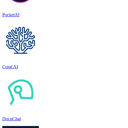
PocketAI
Coral AI
DocuChat