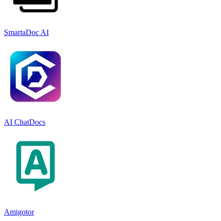
SmartaDoc AI
AI ChatDocs
Amigotor