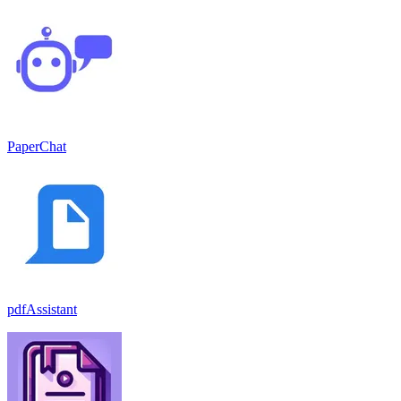
PaperChat
pdfAssistant