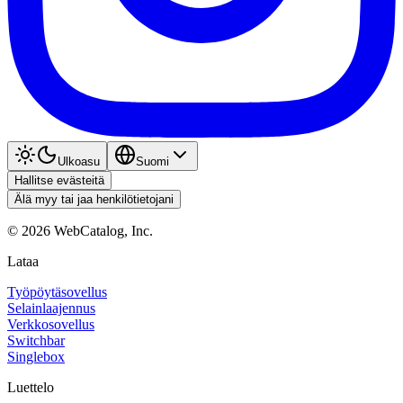
Ulkoasu
Suomi
Hallitse evästeitä
Älä myy tai jaa henkilötietojani
©
2026
WebCatalog, Inc.
Lataa
Työpöytäsovellus
Selainlaajennus
Verkkosovellus
Switchbar
Singlebox
Luettelo