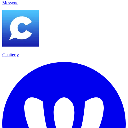
Messync
Chatterly