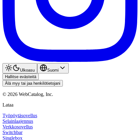
Ulkoasu
Suomi
Hallitse evästeitä
Älä myy tai jaa henkilötietojani
©
2026
WebCatalog, Inc.
Lataa
Työpöytäsovellus
Selainlaajennus
Verkkosovellus
Switchbar
Singlebox