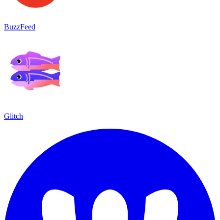
BuzzFeed
Glitch