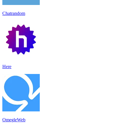
Chatrandom
Here
OmegleWeb