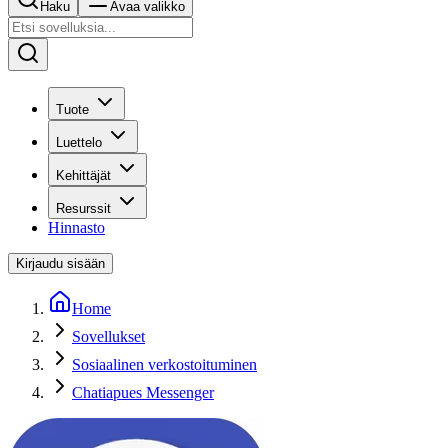
Haku
Avaa valikko
Tuote
Luettelo
Kehittäjät
Resurssit
Hinnasto
Kirjaudu sisään
Home
Sovellukset
Sosiaalinen verkostoituminen
Chatiapues Messenger