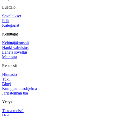
Luettelo
Sovellukset
Pelit
Kategoriat
Kehittäjät
Kehittäjäkonsoli
Hanki vahvistus
Lähetä sovellus
Mainosta
Resurssit
Hinnasto
Tuki
Blogi
Kumppanuusohjelma
Järjestelmän tila
Yritys
Tietoa meistä
Urat