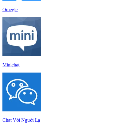
Omegle
Minichat
Chat Với Người Lạ