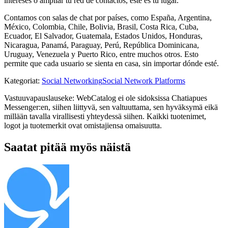
intereses o ampliar tu red de contactos, este es tu lugar.
Contamos con salas de chat por países, como España, Argentina,
México, Colombia, Chile, Bolivia, Brasil, Costa Rica, Cuba,
Ecuador, El Salvador, Guatemala, Estados Unidos, Honduras,
Nicaragua, Panamá, Paraguay, Perú, República Dominicana,
Uruguay, Venezuela y Puerto Rico, entre muchos otros. Esto
permite que cada usuario se sienta en casa, sin importar dónde esté.
Kategoriat
:
Social Networking
Social Network Platforms
Vastuuvapauslauseke: WebCatalog ei ole sidoksissa Chatiapues
Messenger:en, siihen liittyvä, sen valtuuttama, sen hyväksymä eikä
millään tavalla virallisesti yhteydessä siihen. Kaikki tuotenimet,
logot ja tuotemerkit ovat omistajiensa omaisuutta.
Saatat pitää myös näistä