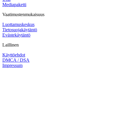
Mediapaketti
Vaatimustenmukaisuus
Luottamuskeskus
Tietosuojakäytäntö
Evästekäytäntö
Laillinen
Käyttöehdot
DMCA / DSA
Impressum