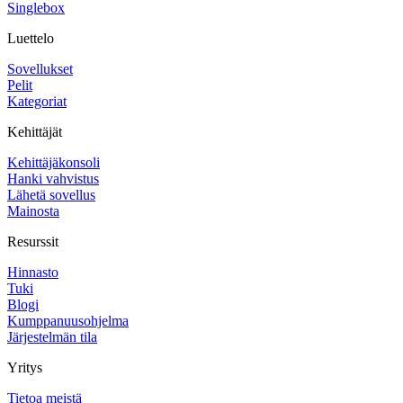
Singlebox
Luettelo
Sovellukset
Pelit
Kategoriat
Kehittäjät
Kehittäjäkonsoli
Hanki vahvistus
Lähetä sovellus
Mainosta
Resurssit
Hinnasto
Tuki
Blogi
Kumppanuusohjelma
Järjestelmän tila
Yritys
Tietoa meistä