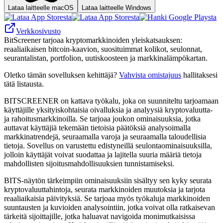
Lataa laitteelle macOS
Lataa laitteelle Windows
Verkkosivusto
BitScreener tarjoaa kryptomarkkinoiden yleiskatsauksen:
reaaliaikaisen bitcoin-kaavion, suosituimmat kolikot, seulonnat,
seurantalistan, portfolion, uutiskoosteen ja markkinalämpökartan.
Oletko tämän sovelluksen kehittäjä?
Vahvista omistajuus
hallitaksesi
tätä listausta.
BITSCREENER on kattava työkalu, joka on suunniteltu tarjoamaan
käyttäjille yksityiskohtaisia ​​oivalluksia ja analyysiä kryptovaluutta-
ja rahoitusmarkkinoilla. Se tarjoaa joukon ominaisuuksia, jotka
auttavat käyttäjiä tekemään tietoisia päätöksiä analysoimalla
markkinatrendejä, seuraamalla varoja ja seuraamalla taloudellisia
tietoja. Sovellus on varustettu edistyneillä seulontaominaisuuksilla,
jolloin käyttäjät voivat suodattaa ja lajitella suuria määriä tietoja
mahdollisten sijoitusmahdollisuuksien tunnistamiseksi.
BITS-näytön tärkeimpiin ominaisuuksiin sisältyy sen kyky seurata
kryptovaluuttahintoja, seurata markkinoiden muutoksia ja tarjota
reaaliaikaisia ​​päivityksiä. Se tarjoaa myös työkaluja markkinoiden
suuntausten ja kuvioiden analysointiin, jotka voivat olla ratkaisevan
tärkeitä sijoittajille, jotka haluavat navigoida monimutkaisissa