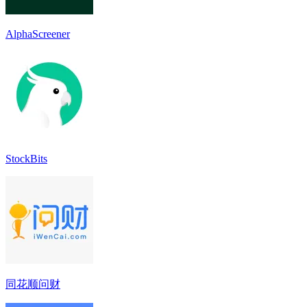
AlphaScreener
StockBits
同花顺问财