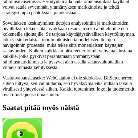
rahoitusmaisemissa. Hyödyntämällä näitä ominaisuuksia käyttäjät
voivat saada syvemmän ymmärryksen markkinoista ja tehdä
strategisempia päätöksiä sijoituksistaan.
Sovelluksen keskittyminen tietojen analysointiin ja markkinoiden
oivalluksiin tekee siitä arvokkaan resurssin sekä aloittelijoille että
kokeneille sijoittajille. Se tarjoaa käyttäjäystävällisen käyttöliittymän,
joka yksinkertaistaa monimutkaisten taloudellisten tietojen
navigoinnin prosessia, mikä tekee siitä monenlaisten käyttäjien
saatavuuden. Kaiken kaikkiaan bitscreener toimii vahvana alustana
kaikille, jotka pyrkivät parantamaan ymmärrystään
rahoitusmarkkinoista ja pysyvät ajan tasalla salausvaluuttatilan
viimeisimmästä kehityksestä.
Vastuuvapauslauseke: WebCatalog ei ole sidoksissa BitScreener:en,
siihen liittyvä, sen valtuuttama, sen hyväksymä eikä millään tavalla
virallisesti yhteydessä siihen. Kaikki tuotenimet, logot ja tuotemerkit
ovat omistajiensa omaisuutta.
Saatat pitää myös näistä