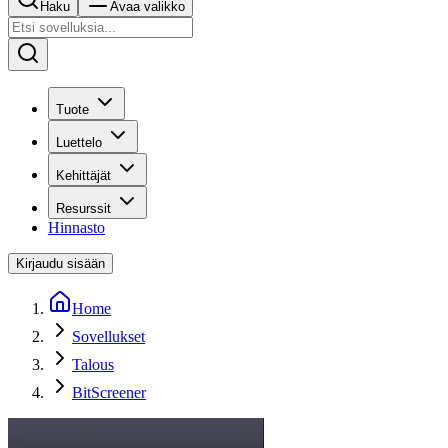
Haku
Avaa valikko
Tuote
Luettelo
Kehittäjät
Resurssit
Hinnasto
Kirjaudu sisään
Home
Sovellukset
Talous
BitScreener