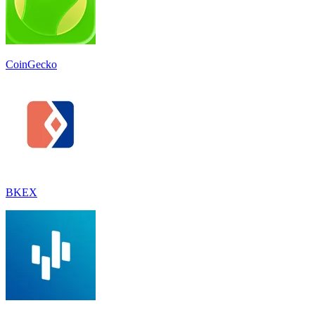
CoinGecko
BKEX