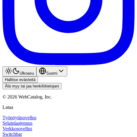
Ulkoasu
Suomi
Hallitse evästeitä
Älä myy tai jaa henkilötietojani
©
2026
WebCatalog, Inc.
Lataa
Työpöytäsovellus
Selainlaajennus
Verkkosovellus
Switchbar