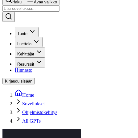
Haku
Avaa valikko
Tuote
Luettelo
Kehittäjät
Resurssit
Hinnasto
Kirjaudu sisään
Home
Sovellukset
Ohjelmistokehitys
All GPTs