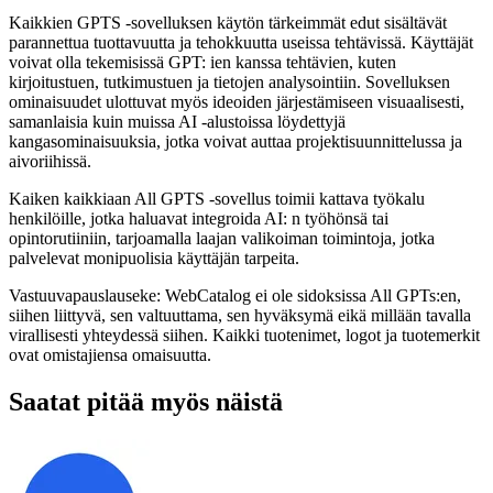
Kaikkien GPTS -sovelluksen käytön tärkeimmät edut sisältävät
parannettua tuottavuutta ja tehokkuutta useissa tehtävissä. Käyttäjät
voivat olla tekemisissä GPT: ien kanssa tehtävien, kuten
kirjoitustuen, tutkimustuen ja tietojen analysointiin. Sovelluksen
ominaisuudet ulottuvat myös ideoiden järjestämiseen visuaalisesti,
samanlaisia ​​kuin muissa AI -alustoissa löydettyjä
kangasominaisuuksia, jotka voivat auttaa projektisuunnittelussa ja
aivoriihissä.
Kaiken kaikkiaan All GPTS -sovellus toimii kattava työkalu
henkilöille, jotka haluavat integroida AI: n työhönsä tai
opintorutiiniin, tarjoamalla laajan valikoiman toimintoja, jotka
palvelevat monipuolisia käyttäjän tarpeita.
Vastuuvapauslauseke: WebCatalog ei ole sidoksissa All GPTs:en,
siihen liittyvä, sen valtuuttama, sen hyväksymä eikä millään tavalla
virallisesti yhteydessä siihen. Kaikki tuotenimet, logot ja tuotemerkit
ovat omistajiensa omaisuutta.
Saatat pitää myös näistä