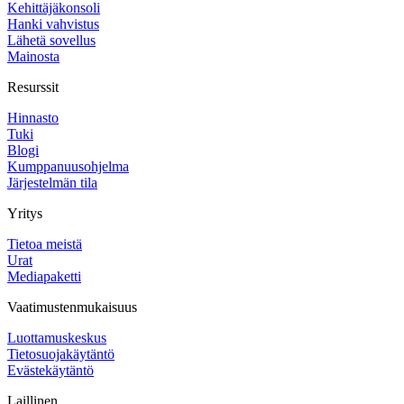
Kehittäjäkonsoli
Hanki vahvistus
Lähetä sovellus
Mainosta
Resurssit
Hinnasto
Tuki
Blogi
Kumppanuusohjelma
Järjestelmän tila
Yritys
Tietoa meistä
Urat
Mediapaketti
Vaatimustenmukaisuus
Luottamuskeskus
Tietosuojakäytäntö
Evästekäytäntö
Laillinen