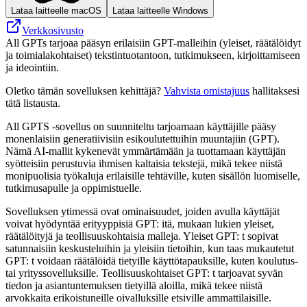
Lataa laitteelle macOS
Lataa laitteelle Windows
Verkkosivusto
All GPTs tarjoaa pääsyn erilaisiin GPT-malleihin (yleiset, räätälöidyt
ja toimialakohtaiset) tekstintuotantoon, tutkimukseen, kirjoittamiseen
ja ideointiin.
Oletko tämän sovelluksen kehittäjä?
Vahvista omistajuus
hallitaksesi
tätä listausta.
All GPTS -sovellus on suunniteltu tarjoamaan käyttäjille pääsy
monenlaisiin generatiivisiin esikoulutettuihin muuntajiin (GPT).
Nämä AI-mallit kykenevät ymmärtämään ja tuottamaan käyttäjän
syötteisiin perustuvia ihmisen kaltaisia ​​tekstejä, mikä tekee niistä
monipuolisia työkaluja erilaisille tehtäville, kuten sisällön luomiselle,
tutkimusapulle ja oppimistuelle.
Sovelluksen ytimessä ovat ominaisuudet, joiden avulla käyttäjät
voivat hyödyntää erityyppisiä GPT: itä, mukaan lukien yleiset,
räätälöityjä ja teollisuuskohtaisia ​​malleja. Yleiset GPT: t sopivat
satunnaisiin keskusteluihin ja yleisiin tietoihin, kun taas mukautetut
GPT: t voidaan räätälöidä tietyille käyttötapauksille, kuten koulutus-
tai yrityssovelluksille. Teollisuuskohtaiset GPT: t tarjoavat syvän
tiedon ja asiantuntemuksen tietyillä aloilla, mikä tekee niistä
arvokkaita erikoistuneille oivalluksille etsiville ammattilaisille.