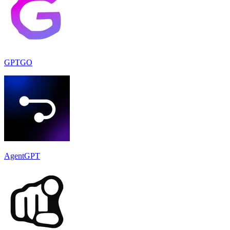
GPTGO
AgentGPT