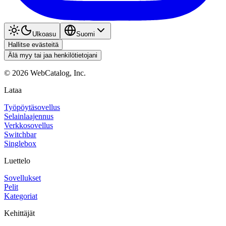
Ulkoasu
Suomi
Hallitse evästeitä
Älä myy tai jaa henkilötietojani
©
2026
WebCatalog, Inc.
Lataa
Työpöytäsovellus
Selainlaajennus
Verkkosovellus
Switchbar
Singlebox
Luettelo
Sovellukset
Pelit
Kategoriat
Kehittäjät