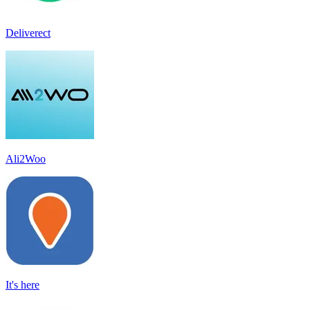
Deliverect
Ali2Woo
It's here