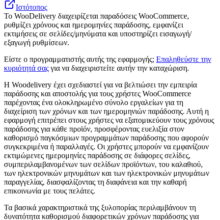
Ιστότοπος
Το WooDelivery διαχειρίζεται παραδόσεις WooCommerce,
ρυθμίζει χρόνους και ημερομηνίες παράδοσης, εμφανίζει
εκτιμήσεις σε σελίδες/μηνύματα και υποστηρίζει εισαγωγή/
εξαγωγή ρυθμίσεων.
Είστε ο προγραμματιστής αυτής της εφαρμογής;
Επαληθεύστε την
κυριότητά σας
για να διαχειριστείτε αυτήν την καταχώριση.
Η Woodelivery έχει σχεδιαστεί για να βελτιώσει την εμπειρία
παράδοσης και αποστολής για τους χρήστες WooCommerce
παρέχοντας ένα ολοκληρωμένο σύνολο εργαλείων για τη
διαχείριση των χρόνων και των ημερομηνιών παράδοσης. Αυτή η
εφαρμογή επιτρέπει στους χρήστες να εξατομικεύουν τους χρόνους
παράδοσης για κάθε προϊόν, προσφέροντας ευελιξία στον
καθορισμό παγκόσμιων προγραμμάτων παράδοσης που αφορούν
συγκεκριμένα ή παραλλαγές. Οι χρήστες μπορούν να εμφανίζουν
εκτιμώμενες ημερομηνίες παράδοσης σε διάφορες σελίδες,
συμπεριλαμβανομένων των σελίδων προϊόντων, του καλαθιού,
των ηλεκτρονικών μηνυμάτων και των ηλεκτρονικών μηνυμάτων
παραγγελίας, διασφαλίζοντας τη διαφάνεια και την καθαρή
επικοινωνία με τους πελάτες.
Τα βασικά χαρακτηριστικά της ξυλοπορίας περιλαμβάνουν τη
δυνατότητα καθορισμού διαφορετικών χρόνων παράδοσης για