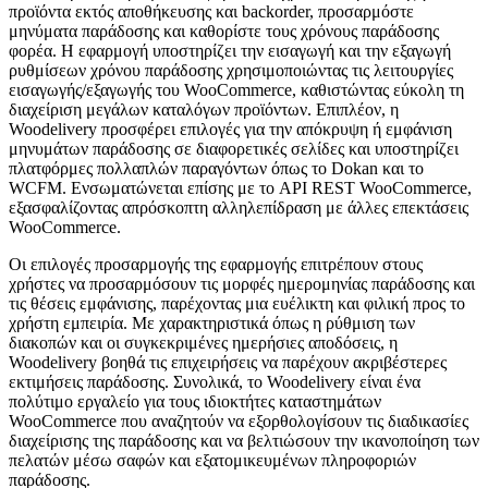
προϊόντα εκτός αποθήκευσης και backorder, προσαρμόστε
μηνύματα παράδοσης και καθορίστε τους χρόνους παράδοσης
φορέα. Η εφαρμογή υποστηρίζει την εισαγωγή και την εξαγωγή
ρυθμίσεων χρόνου παράδοσης χρησιμοποιώντας τις λειτουργίες
εισαγωγής/εξαγωγής του WooCommerce, καθιστώντας εύκολη τη
διαχείριση μεγάλων καταλόγων προϊόντων. Επιπλέον, η
Woodelivery προσφέρει επιλογές για την απόκρυψη ή εμφάνιση
μηνυμάτων παράδοσης σε διαφορετικές σελίδες και υποστηρίζει
πλατφόρμες πολλαπλών παραγόντων όπως το Dokan και το
WCFM. Ενσωματώνεται επίσης με το API REST WooCommerce,
εξασφαλίζοντας απρόσκοπτη αλληλεπίδραση με άλλες επεκτάσεις
WooCommerce.
Οι επιλογές προσαρμογής της εφαρμογής επιτρέπουν στους
χρήστες να προσαρμόσουν τις μορφές ημερομηνίας παράδοσης και
τις θέσεις εμφάνισης, παρέχοντας μια ευέλικτη και φιλική προς το
χρήστη εμπειρία. Με χαρακτηριστικά όπως η ρύθμιση των
διακοπών και οι συγκεκριμένες ημερήσιες αποδόσεις, η
Woodelivery βοηθά τις επιχειρήσεις να παρέχουν ακριβέστερες
εκτιμήσεις παράδοσης. Συνολικά, το Woodelivery είναι ένα
πολύτιμο εργαλείο για τους ιδιοκτήτες καταστημάτων
WooCommerce που αναζητούν να εξορθολογίσουν τις διαδικασίες
διαχείρισης της παράδοσης και να βελτιώσουν την ικανοποίηση των
πελατών μέσω σαφών και εξατομικευμένων πληροφοριών
παράδοσης.