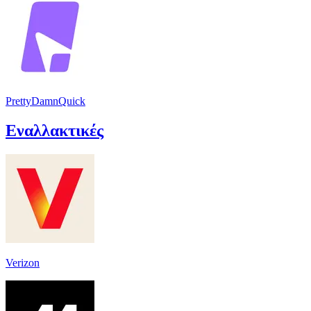
PrettyDamnQuick
Εναλλακτικές
Verizon