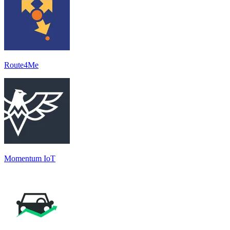
Route4Me
Momentum IoT