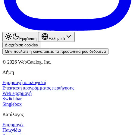
Εμφάνιση
Ελληνικά
Διαχείριση cookies
Μην πουλάτε ή κοινοποιείτε τα προσωπικά μου δεδομένα
©
2026
WebCatalog, Inc.
Λήψη
Εφαρμογή υπολογιστή
Επέκταση προγράμματος περιήγησης
Web εφαρμογή
Switchbar
Singlebox
Κατάλογος
Εφαρμογές
Παιχνίδια