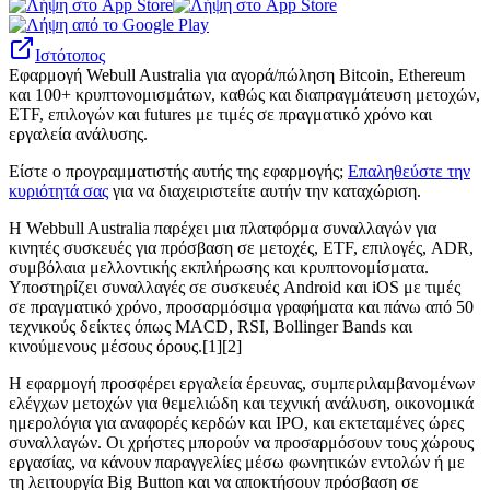
Ιστότοπος
Εφαρμογή Webull Australia για αγορά/πώληση Bitcoin, Ethereum
και 100+ κρυπτονομισμάτων, καθώς και διαπραγμάτευση μετοχών,
ETF, επιλογών και futures με τιμές σε πραγματικό χρόνο και
εργαλεία ανάλυσης.
Είστε ο προγραμματιστής αυτής της εφαρμογής;
Επαληθεύστε την
κυριότητά σας
για να διαχειριστείτε αυτήν την καταχώριση.
Η Webbull Australia παρέχει μια πλατφόρμα συναλλαγών για
κινητές συσκευές για πρόσβαση σε μετοχές, ETF, επιλογές, ADR,
συμβόλαια μελλοντικής εκπλήρωσης και κρυπτονομίσματα.
Υποστηρίζει συναλλαγές σε συσκευές Android και iOS με τιμές
σε πραγματικό χρόνο, προσαρμόσιμα γραφήματα και πάνω από 50
τεχνικούς δείκτες όπως MACD, RSI, Bollinger Bands και
κινούμενους μέσους όρους.[1][2]
Η εφαρμογή προσφέρει εργαλεία έρευνας, συμπεριλαμβανομένων
ελέγχων μετοχών για θεμελιώδη και τεχνική ανάλυση, οικονομικά
ημερολόγια για αναφορές κερδών και IPO, και εκτεταμένες ώρες
συναλλαγών. Οι χρήστες μπορούν να προσαρμόσουν τους χώρους
εργασίας, να κάνουν παραγγελίες μέσω φωνητικών εντολών ή με
τη λειτουργία Big Button και να αποκτήσουν πρόσβαση σε