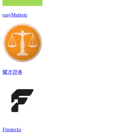
easyMarkets
耀才證券
Finstocks