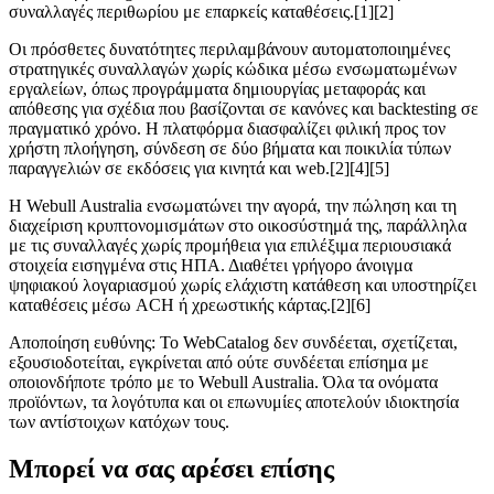
συναλλαγές περιθωρίου με επαρκείς καταθέσεις.[1][2]
Οι πρόσθετες δυνατότητες περιλαμβάνουν αυτοματοποιημένες
στρατηγικές συναλλαγών χωρίς κώδικα μέσω ενσωματωμένων
εργαλείων, όπως προγράμματα δημιουργίας μεταφοράς και
απόθεσης για σχέδια που βασίζονται σε κανόνες και backtesting σε
πραγματικό χρόνο. Η πλατφόρμα διασφαλίζει φιλική προς τον
χρήστη πλοήγηση, σύνδεση σε δύο βήματα και ποικιλία τύπων
παραγγελιών σε εκδόσεις για κινητά και web.[2][4][5]
Η Webull Australia ενσωματώνει την αγορά, την πώληση και τη
διαχείριση κρυπτονομισμάτων στο οικοσύστημά της, παράλληλα
με τις συναλλαγές χωρίς προμήθεια για επιλέξιμα περιουσιακά
στοιχεία εισηγμένα στις ΗΠΑ. Διαθέτει γρήγορο άνοιγμα
ψηφιακού λογαριασμού χωρίς ελάχιστη κατάθεση και υποστηρίζει
καταθέσεις μέσω ACH ή χρεωστικής κάρτας.[2][6]
Αποποίηση ευθύνης: Το WebCatalog δεν συνδέεται, σχετίζεται,
εξουσιοδοτείται, εγκρίνεται από ούτε συνδέεται επίσημα με
οποιονδήποτε τρόπο με το Webull Australia. Όλα τα ονόματα
προϊόντων, τα λογότυπα και οι επωνυμίες αποτελούν ιδιοκτησία
των αντίστοιχων κατόχων τους.
Μπορεί να σας αρέσει επίσης