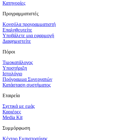
Κατηγορίες
Προγραμματιστές
Κονσόλα προγραμματιστή
Επαληθευτείτε
Υποβάλετε μια εφαρμογή
Διαφημιστείτε
Πόροι
Τιμοκατάλογος
Υποστήριξη
Ιστολόγιο
Πρόγραμμα Συνεργατών
Κατάσταση συστήματος
Εταιρεία
Σχετικά με εμάς
Καριέρες
Media Kit
Συμμόρφωση
Κέντρο Εμπιστοσύνης