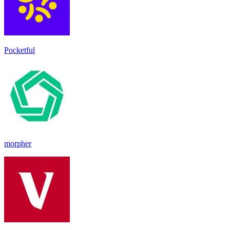
Pocketful
morpher