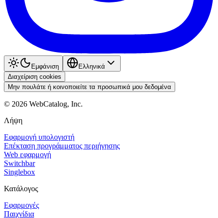
Εμφάνιση
Ελληνικά
Διαχείριση cookies
Μην πουλάτε ή κοινοποιείτε τα προσωπικά μου δεδομένα
©
2026
WebCatalog, Inc.
Λήψη
Εφαρμογή υπολογιστή
Επέκταση προγράμματος περιήγησης
Web εφαρμογή
Switchbar
Singlebox
Κατάλογος
Εφαρμογές
Παιχνίδια