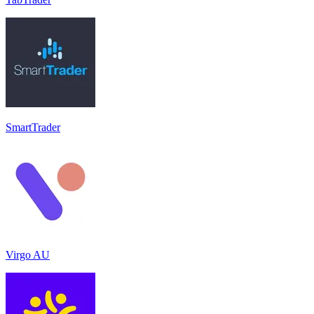
SmartTrader
Virgo AU