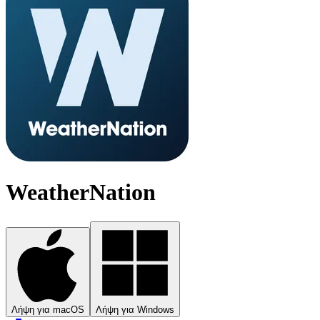
WeatherNation
Λήψη για macOS
Λήψη για Windows