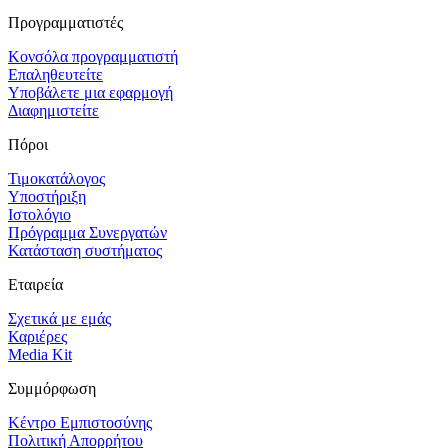
Προγραμματιστές
Κονσόλα προγραμματιστή
Επαληθευτείτε
Υποβάλετε μια εφαρμογή
Διαφημιστείτε
Πόροι
Τιμοκατάλογος
Υποστήριξη
Ιστολόγιο
Πρόγραμμα Συνεργατών
Κατάσταση συστήματος
Εταιρεία
Σχετικά με εμάς
Καριέρες
Media Kit
Συμμόρφωση
Κέντρο Εμπιστοσύνης
Πολιτική Απορρήτου