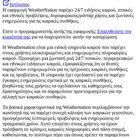
Ιστότοπος
Η εφαρμογή WeatherNation παρέχει 24/7 ειδήσεις καιρού, τοπικές
και εθνικές προβλέψεις, δορυφορικούς/ραντάρ χάρτες και ζωντανές
ενημερώσεις για τις καιρικές συνθήκες.
Είστε ο προγραμματιστής αυτής της εφαρμογής;
Επαληθεύστε την
κυριότητά σας
για να διαχειριστείτε αυτήν την καταχώριση.
Η Weathernation είναι μια ειδική υπηρεσία καιρού που παρέχει
στους χρήστες ολοκληρωμένες και ενημερωμένες πληροφορίες
καιρού. Προσφέρει μια ζωντανή ροή 24/7 τοπικών, περιφερειακών
και εθνικών ειδήσεων καιρού, εξασφαλίζοντας ότι οι θεατές
παραμένουν ενημερωμένοι για τις τρέχουσες καιρικές συνθήκες
και τις προβλέψεις. Η υπηρεσία έχει σχεδιαστεί για να παρέχει
έγκαιρες ενημερώσεις σχετικά με τις καιρικές συνθήκες,
βοηθώντας τους χρήστες να σχεδιάσουν τις καθημερινές τους
δραστηριότητες και να παραμείνουν προετοιμασμένοι για την
αλλαγή των καιρικών συνθηκών.
Τα βασικά χαρακτηριστικά της Weathernation περιλαμβάνουν την
ικανότητά της να παρέχει συνεχή κάλυψη των καιρικών γεγονότων,
προσφέροντας λεπτομερείς προβλέψεις και ενημερώσεις σε
πραγματικό χρόνο. Αυτό επιτρέπει στους χρήστες να έχουν
πρόσβαση σε κρίσιμες καιρικές πληροφορίες ανά πάσα στιγμή,
καθιστώντας το πολύτιμο πόρο για όσους πρέπει να παραμείνουν