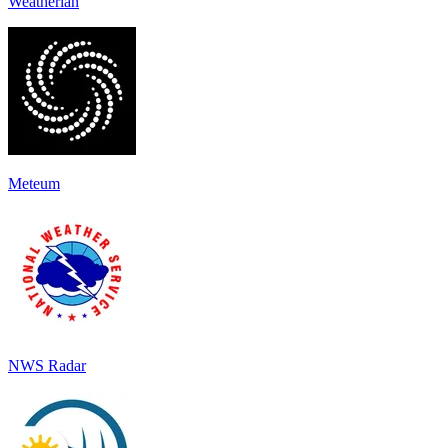
Weatherian
Meteum
NWS Radar