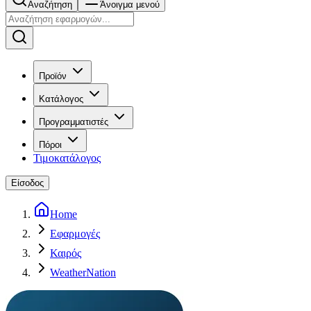
Αναζήτηση
Άνοιγμα μενού
Προϊόν
Κατάλογος
Προγραμματιστές
Πόροι
Τιμοκατάλογος
Είσοδος
Home
Εφαρμογές
Καιρός
WeatherNation