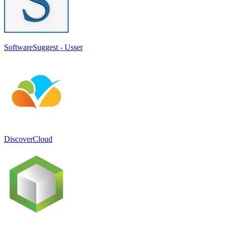
SoftwareSuggest - Usser
DiscoverCloud