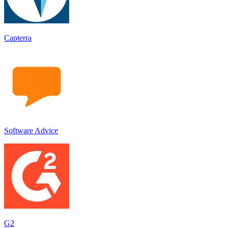
Capterra
Software Advice
G2