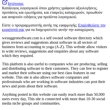
Ιστότοπος
Κατάλογος λογισμικού όπου χρήστες γράφουν αξιολογήσεις,
προτάσεις και ερωτήματα, και εταιρείες καταχωρούν, προωθούν
και αναρτούν ειδήσεις για προϊόντα λογισμικού.
Είστε ο προγραμματιστής αυτής της εφαρμογής;
Επαληθεύστε την
κυριότητά σας
για να διαχειριστείτε αυτήν την καταχώριση.
wesuggestsoftware.com is a self owned software directory which
gives reviews and suggestions about software in all sectors of
business from accounting to yoga (A-Z). This website allow visitors
to write reviews, suggestions and enquiries about any software
which they required.
This platform is also useful to companies who are producing, selling
and distributing software to their customers. They can free to register
and market their software using our best class features in our
website. This site is also allows software companies and
professionals who are working in software industries can post their
news and posts about their software.
Anything posted in this website can easily reach more than 50,000
users every day, This site is connected with more than 10-30 social
media niche groups and communities.