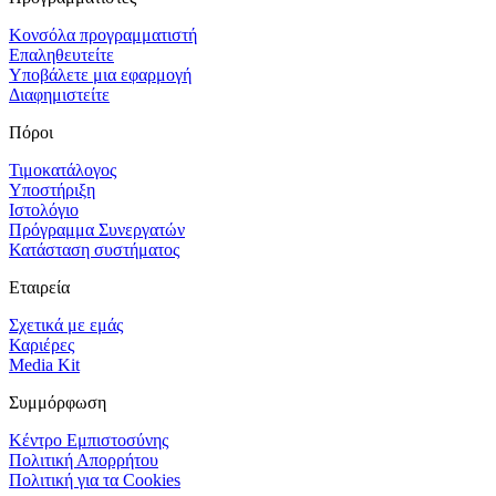
Κονσόλα προγραμματιστή
Επαληθευτείτε
Υποβάλετε μια εφαρμογή
Διαφημιστείτε
Πόροι
Τιμοκατάλογος
Υποστήριξη
Ιστολόγιο
Πρόγραμμα Συνεργατών
Κατάσταση συστήματος
Εταιρεία
Σχετικά με εμάς
Καριέρες
Media Kit
Συμμόρφωση
Κέντρο Εμπιστοσύνης
Πολιτική Απορρήτου
Πολιτική για τα Cookies