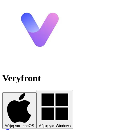
Veryfront
Λήψη για macOS
Λήψη για Windows