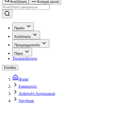
Αναζήτηση
Άνοιγμα μενού
Προϊόν
Κατάλογος
Προγραμματιστές
Πόροι
Τιμοκατάλογος
Είσοδος
Home
Εφαρμογές
Ανάπτυξη Λογισμικού
Veryfront