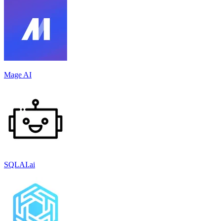
Mage AI
SQLAI.ai