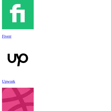
Fiverr
Upwork