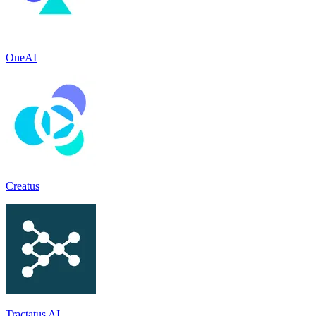
OneAI
Creatus
Tractatus AI