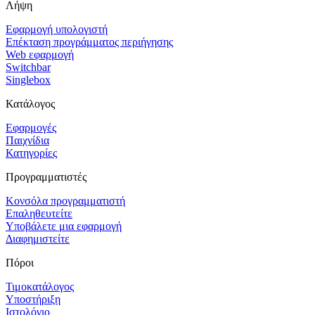
Λήψη
Εφαρμογή υπολογιστή
Επέκταση προγράμματος περιήγησης
Web εφαρμογή
Switchbar
Singlebox
Κατάλογος
Εφαρμογές
Παιχνίδια
Κατηγορίες
Προγραμματιστές
Κονσόλα προγραμματιστή
Επαληθευτείτε
Υποβάλετε μια εφαρμογή
Διαφημιστείτε
Πόροι
Τιμοκατάλογος
Υποστήριξη
Ιστολόγιο