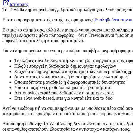
Ιστότοπος
Το Trevidia δημιουργεί επαγγελματικά τιμολόγια για ελεύθερους επ
Είστε ο προγραμματιστής αυτής της εφαρμογής;
Επαληθεύστε την κυ
Εκτιμώ το αίτημά σας, αλλά δεν μπορώ να παράσχω μια ολοκληρωμέ
περιέχει ελάχιστες μόνο πληροφορίες—ότι η Trevidia είναι "μια δημ
εμφανίζεται ημιτελές ή κατακερματισμένο.
Για να δημιουργήσω μια ενημερωτική και ακριβή περιγραφή εφαρμογ
Το πλήρες σύνολο δυνατοτήτων και η λειτουργικότητα της εφ
Πώς λειτουργεί η διαδικασία δημιουργίας τιμολογίων
Στοχεύστε δημογραφικά στοιχεία χρηστών και περιπτώσεις χ
Δυνατότητες ενσωμάτωσης ή υποστηριζόμενες πλατφόρμες
Οποιεσδήποτε μοναδικές ή διαφοροποιητικές δυνατότητες
Υποστηριζόμενες μέθοδοι πληρωμής ή νομίσματα
Λειτουργίες ασφάλειας δεδομένων ή συμμόρφωσης
Είτε είναι web-based, είτε για κινητά είτε και τα δύο
Αντί να εικάζουμε ή να συμπληρώνουμε με υποθέσεις πέρα από αυτ
τεκμηρίωση, το περιεχόμενο του ιστότοπου ή τους πόρους βοήθειας τη
Αποποίηση ευθύνης: Το WebCatalog δεν συνδέεται, σχετίζεται, εξου
οι επωνυμίες αποτελούν ιδιοκτησία των αντίστοιχων κατόχων τους.