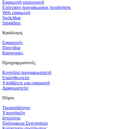
Εφαρμογή υπολογιστή
Επέκταση προγράμματος περιήγησης
Web εφαρμογή
Switchbar
Singlebox
Κατάλογος
Εφαρμογές
Παιχνίδια
Κατηγορίες
Προγραμματιστές
Κονσόλα προγραμματιστή
Επαληθευτείτε
Υποβάλετε μια εφαρμογή
Διαφημιστείτε
Πόροι
Τιμοκατάλογος
Υποστήριξη
Ιστολόγιο
Πρόγραμμα Συνεργατών
Κατάσταση συστήματος