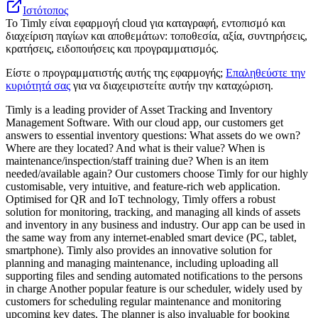
Ιστότοπος
Το Timly είναι εφαρμογή cloud για καταγραφή, εντοπισμό και
διαχείριση παγίων και αποθεμάτων: τοποθεσία, αξία, συντηρήσεις,
κρατήσεις, ειδοποιήσεις και προγραμματισμός.
Είστε ο προγραμματιστής αυτής της εφαρμογής;
Επαληθεύστε την
κυριότητά σας
για να διαχειριστείτε αυτήν την καταχώριση.
Timly is a leading provider of Asset Tracking and Inventory
Management Software. With our cloud app, our customers get
answers to essential inventory questions: What assets do we own?
Where are they located? And what is their value? When is
maintenance/inspection/staff training due? When is an item
needed/available again? Our customers choose Timly for our highly
customisable, very intuitive, and feature-rich web application.
Optimised for QR and IoT technology, Timly offers a robust
solution for monitoring, tracking, and managing all kinds of assets
and inventory in any business and industry. Our app can be used in
the same way from any internet-enabled smart device (PC, tablet,
smartphone). Timly also provides an innovative solution for
planning and managing maintenance, including uploading all
supporting files and sending automated notifications to the persons
in charge Another popular feature is our scheduler, widely used by
customers for scheduling regular maintenance and monitoring
upcoming key dates. The planner is also invaluable for booking