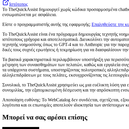
Ιστότοπος
Το TheQuickAssist δημιουργεί χωρίς κώδικα προσαρμοσμένα chatbot
ενσωματώνεται με ασφάλεια.
Είστε ο προγραμματιστής αυτής της εφαρμογής;
Επαληθεύστε την κυ
Το TheQuickAssist είναι ένα πρόγραμμα δημιουργίας τεχνητής νοημο
ιστότοπους γρήγορα και αποτελεσματικά. Διευκολύνει την αυτοματ
τεχνητής νοημοσύνης όπως το GPT-4 και το Anthropic για την παρο
δικές τους συχνές ερωτήσεις ή τεκμηρίωση για να διασφαλίσουν την
Τα βασικά χαρακτηριστικά περιλαμβάνουν υποστήριξη για περισσότε
μέτρηση των συναισθημάτων των πελατών, καθώς και εργαλεία συγ
τα υπάρχοντα συστήματα, υποστηρίζοντας πολυτροπικές αλληλεπιδρ
αλληλεπιδράσεων με τους πελάτες, εκσυγχρονίζοντας τις λειτουργίε
Συνολικά, το TheQuickAssist χρησιμεύει ως μια ευέλικτη λύση για ε
συνομιλίας, την εξατομικευμένη δέσμευση και την απρόσκοπτη ενσ
Αποποίηση ευθύνης: Το WebCatalog δεν συνδέεται, σχετίζεται, εξου
λογότυπα και οι επωνυμίες αποτελούν ιδιοκτησία των αντίστοιχων κ
Μπορεί να σας αρέσει επίσης