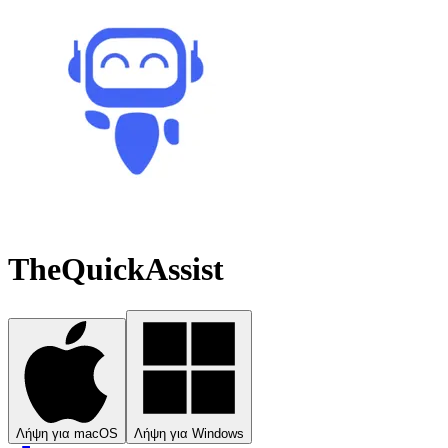
TheQuickAssist
Λήψη για macOS
Λήψη για Windows