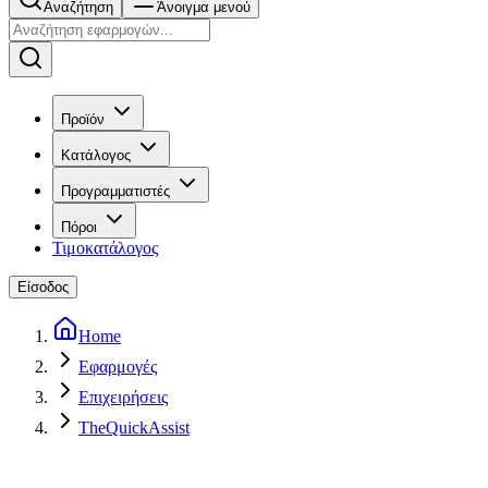
Αναζήτηση
Άνοιγμα μενού
Προϊόν
Κατάλογος
Προγραμματιστές
Πόροι
Τιμοκατάλογος
Είσοδος
Home
Εφαρμογές
Επιχειρήσεις
TheQuickAssist