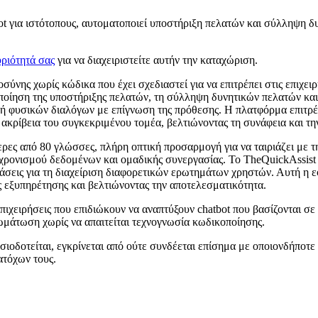
 για ιστότοπους, αυτοματοποιεί υποστήριξη πελατών και σύλληψη δυ
ριότητά σας
για να διαχειριστείτε αυτήν την καταχώριση.
σύνης χωρίς κώδικα που έχει σχεδιαστεί για να επιτρέπει στις επιχ
οποίηση της υποστήριξης πελατών, τη σύλληψη δυνητικών πελατών κ
χή φυσικών διαλόγων με επίγνωση της πρόθεσης. Η πλατφόρμα επιτρέπ
 ακρίβεια του συγκεκριμένου τομέα, βελτιώνοντας τη συνάφεια και τ
ρες από 80 γλώσσες, πλήρη οπτική προσαρμογή για να ταιριάζει με τ
χρονισμού δεδομένων και ομαδικής συνεργασίας. Το TheQuickAssist
άσεις για τη διαχείριση διαφορετικών ερωτημάτων χρηστών. Αυτή η 
ς εξυπηρέτησης και βελτιώνοντας την αποτελεσματικότητα.
πιχειρήσεις που επιδιώκουν να αναπτύξουν chatbot που βασίζονται σε
ωμάτωση χωρίς να απαιτείται τεχνογνωσία κωδικοποίησης.
σιοδοτείται, εγκρίνεται από ούτε συνδέεται επίσημα με οποιονδήποτε
ατόχων τους.