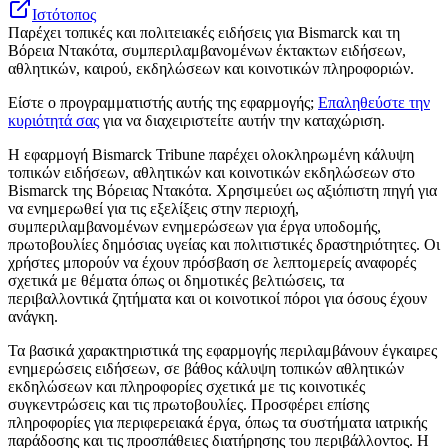
Ιστότοπος
Παρέχει τοπικές και πολιτειακές ειδήσεις για Bismarck και τη
Βόρεια Ντακότα, συμπεριλαμβανομένων έκτακτων ειδήσεων,
αθλητικών, καιρού, εκδηλώσεων και κοινοτικών πληροφοριών.
Είστε ο προγραμματιστής αυτής της εφαρμογής;
Επαληθεύστε την
κυριότητά σας
για να διαχειριστείτε αυτήν την καταχώριση.
Η εφαρμογή Bismarck Tribune παρέχει ολοκληρωμένη κάλυψη
τοπικών ειδήσεων, αθλητικών και κοινοτικών εκδηλώσεων στο
Bismarck της Βόρειας Ντακότα. Χρησιμεύει ως αξιόπιστη πηγή για
να ενημερωθεί για τις εξελίξεις στην περιοχή,
συμπεριλαμβανομένων ενημερώσεων για έργα υποδομής,
πρωτοβουλίες δημόσιας υγείας και πολιτιστικές δραστηριότητες. Οι
χρήστες μπορούν να έχουν πρόσβαση σε λεπτομερείς αναφορές
σχετικά με θέματα όπως οι δημοτικές βελτιώσεις, τα
περιβαλλοντικά ζητήματα και οι κοινοτικοί πόροι για όσους έχουν
ανάγκη.
Τα βασικά χαρακτηριστικά της εφαρμογής περιλαμβάνουν έγκαιρες
ενημερώσεις ειδήσεων, σε βάθος κάλυψη τοπικών αθλητικών
εκδηλώσεων και πληροφορίες σχετικά με τις κοινοτικές
συγκεντρώσεις και τις πρωτοβουλίες. Προσφέρει επίσης
πληροφορίες για περιφερειακά έργα, όπως τα συστήματα ιατρικής
παράδοσης και τις προσπάθειες διατήρησης του περιβάλλοντος. Η