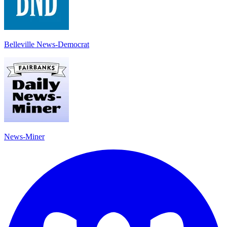
Belleville News-Democrat
News-Miner