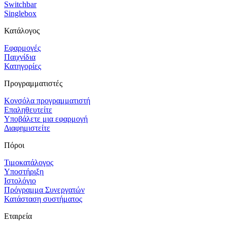
Switchbar
Singlebox
Κατάλογος
Εφαρμογές
Παιχνίδια
Κατηγορίες
Προγραμματιστές
Κονσόλα προγραμματιστή
Επαληθευτείτε
Υποβάλετε μια εφαρμογή
Διαφημιστείτε
Πόροι
Τιμοκατάλογος
Υποστήριξη
Ιστολόγιο
Πρόγραμμα Συνεργατών
Κατάσταση συστήματος
Εταιρεία