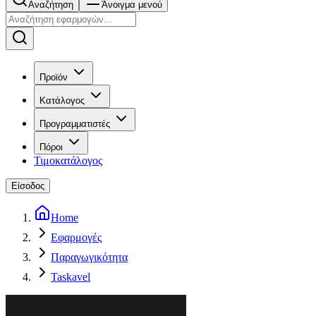
Αναζήτηση
Άνοιγμα μενού
Προϊόν
Κατάλογος
Προγραμματιστές
Πόροι
Τιμοκατάλογος
Είσοδος
Home
Εφαρμογές
Παραγωγικότητα
Taskavel