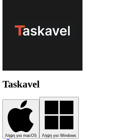
Taskavel
Λήψη για macOS
Λήψη για Windows