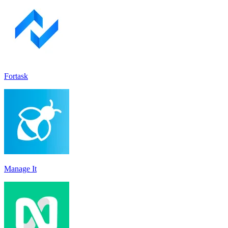
Fortask
Manage It