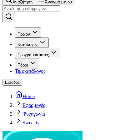
Αναζήτηση
Άνοιγμα μενού
Προϊόν
Κατάλογος
Προγραμματιστές
Πόροι
Τιμοκατάλογος
Είσοδος
Home
Εφαρμογές
Ψυχαγωγία
Sweet.tv