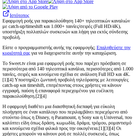
Ιστότοπος
Εφαρμογή ροής για παρακολούθηση 140+ τηλεοπτικών καναλιών
με catch-up/timeshift και 1.000+ ταινίες/σειρές (Full HD/4K),
υποστήριξη πολλαπλών συσκευών και λήψη για εκτός σύνδεσης
προβολή.
Είστε ο προγραμματιστής αυτής της εφαρμογής;
Επαληθεύστε την
κυριότητά σας
για να διαχειριστείτε αυτήν την καταχώριση.
Το Sweet.tv είναι μια εφαρμογή ροής που παρέχει πρόσβαση σε
περισσότερα από 140 τηλεοπτικά κανάλια, περισσότερες από 1.000
ταινίες, σειρές και κινούμενα σχέδια σε ανάλυση Full HD και 4K.
[1][4] Υποστηρίζει ζωντανή προβολή τηλεόρασης με λειτουργίες
catch-up και timeshift, επιτρέποντας στους χρήστες να κάνουν
εγγραφή, παύση ή επαναφορά περιεχομένου για ευέλικτη
παρακολούθηση.[2][4]
Η εφαρμογή διαθέτει μια διαισθητική διεπαφή για εύκολη
πλοήγηση σε έναν κατάλογο που περιλαμβάνει περιεχόμενο από
στούντιο όπως η Disney, η Paramount, η Sony και η Universal, που
καλύπτει είδη όπως δράση, κωμωδία, δράμα, τρόμου, ρομαντισμό
και κινούμενα σχέδια φιλικά προς την οικογένεια.[1][3][4] Οι
χρήστες μπορούν να κάνουν ροή σε πολλές συσκευές, όπως