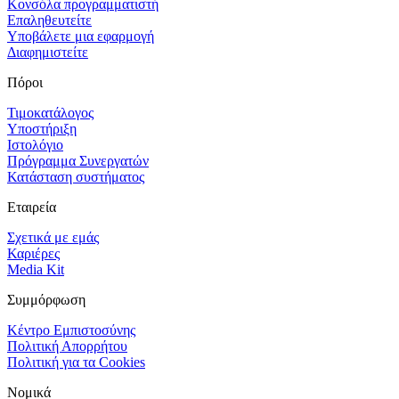
Κονσόλα προγραμματιστή
Επαληθευτείτε
Υποβάλετε μια εφαρμογή
Διαφημιστείτε
Πόροι
Τιμοκατάλογος
Υποστήριξη
Ιστολόγιο
Πρόγραμμα Συνεργατών
Κατάσταση συστήματος
Εταιρεία
Σχετικά με εμάς
Καριέρες
Media Kit
Συμμόρφωση
Κέντρο Εμπιστοσύνης
Πολιτική Απορρήτου
Πολιτική για τα Cookies
Νομικά