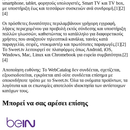
smartphone, tablet, φορητούς υπολογιστές, Smart TV και TV box,
με υποστήριξη έως και τεσσάρων συσκευών ανά συνδρομή.[1][2]
[4]
Οι πρόσθετες δυνατότητες περιλαμβάνουν γρήγορη εγγραφή,
λήψεις περιεχομένου για προβολή εκτός σύνδεσης και υποστήριξη
πολλών γλωσσών, καθιστώντας το κατάλληλο για διαφορετικούς
χρήστες που αναζητούν τηλεοπτικά κανάλια, ταινίες κατά
παραγγελία, σειρές, ντοκιμαντέρ και πρωτότυπες παραγωγές.[1][2]
Το Sweet.tv λειτουργεί σε πλατφόρμες όπως Android, iOS,
Windows, Mac, Linux και Chromebook για ευρεία συμβατότητα.[2]
[4]
Αποποίηση ευθύνης: Το WebCatalog δεν συνδέεται, σχετίζεται,
εξουσιοδοτείται, εγκρίνεται από ούτε συνδέεται επίσημα με
οποιονδήποτε τρόπο με το Sweet.tv. Όλα τα ονόματα προϊόντων, τα
λογότυπα και οι επωνυμίες αποτελούν ιδιοκτησία των αντίστοιχων
κατόχων τους.
Μπορεί να σας αρέσει επίσης