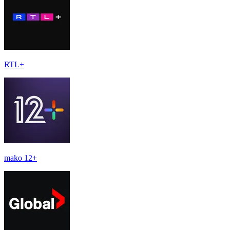
RTL+
mako 12+