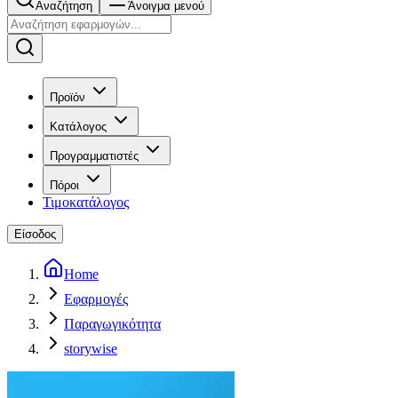
Αναζήτηση
Άνοιγμα μενού
Προϊόν
Κατάλογος
Προγραμματιστές
Πόροι
Τιμοκατάλογος
Είσοδος
Home
Εφαρμογές
Παραγωγικότητα
storywise