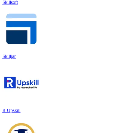
Skillsoft
Skilljar
R Upskill