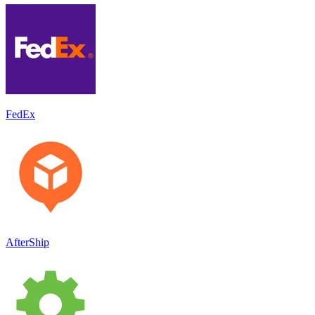
FedEx
AfterShip