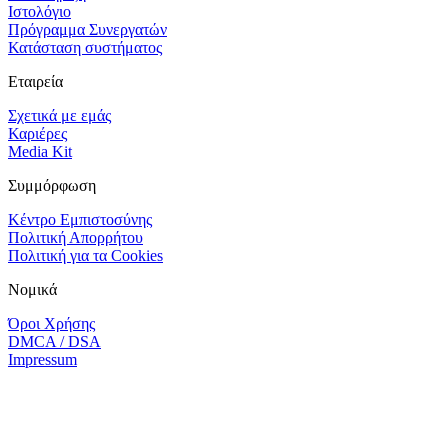
Ιστολόγιο
Πρόγραμμα Συνεργατών
Κατάσταση συστήματος
Εταιρεία
Σχετικά με εμάς
Καριέρες
Media Kit
Συμμόρφωση
Κέντρο Εμπιστοσύνης
Πολιτική Απορρήτου
Πολιτική για τα Cookies
Νομικά
Όροι Χρήσης
DMCA / DSA
Impressum