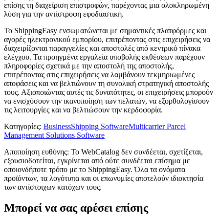
επίσης τη διαχείριση επιστροφών, παρέχοντας μια ολοκληρωμένη
λύση για την αντίστροφη εφοδιαστική.
Το ShippingEasy ενσωματώνεται με σημαντικές πλατφόρμες και
αγορές ηλεκτρονικού εμπορίου, επιτρέποντας στις επιχειρήσεις να
διαχειρίζονται παραγγελίες και αποστολές από κεντρικό πίνακα
ελέγχου. Τα προηγμένα εργαλεία υποβολής εκθέσεων παρέχουν
πληροφορίες σχετικά με την αποστολή της αποστολής,
επιτρέποντας στις επιχειρήσεις να λαμβάνουν τεκμηριωμένες
αποφάσεις και να βελτιώνουν τη συνολική στρατηγική αποστολής
τους. Αξιοποιώντας αυτές τις δυνατότητες, οι επιχειρήσεις μπορούν
να ενισχύσουν την ικανοποίηση των πελατών, να εξορθολογίσουν
τις λειτουργίες και να βελτιώσουν την κερδοφορία.
Κατηγορίες
:
Business
Shipping Software
Multicarrier Parcel
Management Solutions Software
Αποποίηση ευθύνης: Το WebCatalog δεν συνδέεται, σχετίζεται,
εξουσιοδοτείται, εγκρίνεται από ούτε συνδέεται επίσημα με
οποιονδήποτε τρόπο με το ShippingEasy. Όλα τα ονόματα
προϊόντων, τα λογότυπα και οι επωνυμίες αποτελούν ιδιοκτησία
των αντίστοιχων κατόχων τους.
Μπορεί να σας αρέσει επίσης