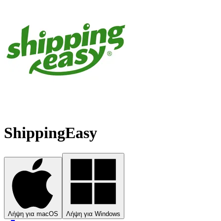
ShippingEasy
Λήψη για macOS
Λήψη για Windows