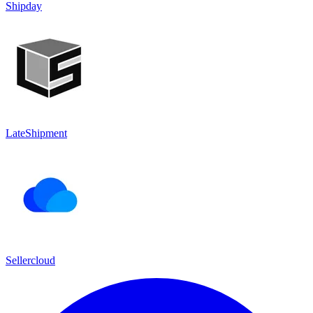
Shipday
LateShipment
Sellercloud