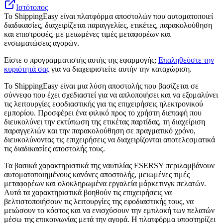
Ιστότοπος
Το ShippingEasy είναι πλατφόρμα αποστολών που αυτοματοποιεί
διαδικασίες, διαχειρίζεται παραγγελίες, ετικέτες, παρακολούθηση
και επιστροφές, με μειωμένες τιμές μεταφορέων και
ενσωματώσεις αγορών.
Είστε ο προγραμματιστής αυτής της εφαρμογής;
Επαληθεύστε την
κυριότητά σας
για να διαχειριστείτε αυτήν την καταχώριση.
Το ShippingEasy είναι μια λύση αποστολής που βασίζεται σε
σύννεφο που έχει σχεδιαστεί για να απλοποιήσει και να εξομαλύνει
τις λειτουργίες εφοδιαστικής για τις επιχειρήσεις ηλεκτρονικού
εμπορίου. Προσφέρει ένα φιλικό προς το χρήστη διεπαφή που
διευκολύνει την εκτύπωση της ετικέτας παρτίδας, τη διαχείριση
παραγγελιών και την παρακολούθηση σε πραγματικό χρόνο,
διευκολύνοντας τις επιχειρήσεις να διαχειρίζονται αποτελεσματικά
τις διαδικασίες αποστολής τους.
Τα βασικά χαρακτηριστικά της ναυτιλίας ESERSY περιλαμβάνουν
αυτοματοποιημένους κανόνες αποστολής, μειωμένες τιμές
μεταφορέων και ολοκληρωμένα εργαλεία μάρκετινγκ πελατών.
Αυτά τα χαρακτηριστικά βοηθούν τις επιχειρήσεις να
βελτιστοποιήσουν τις λειτουργίες της εφοδιαστικής τους, να
μειώσουν το κόστος και να ενισχύσουν την εμπλοκή των πελατών
μέσω της επικοινωνίας μετά την αγορά. Η πλατφόρμα υποστηρίζει