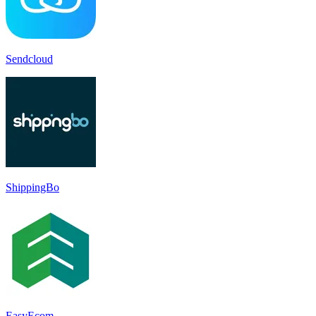
Sendcloud
ShippingBo
EasyEcom