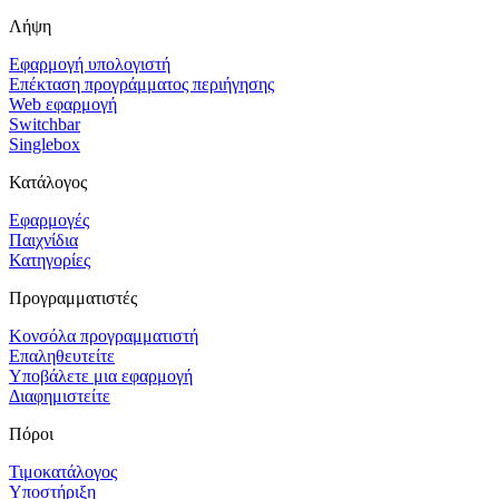
Λήψη
Εφαρμογή υπολογιστή
Επέκταση προγράμματος περιήγησης
Web εφαρμογή
Switchbar
Singlebox
Κατάλογος
Εφαρμογές
Παιχνίδια
Κατηγορίες
Προγραμματιστές
Κονσόλα προγραμματιστή
Επαληθευτείτε
Υποβάλετε μια εφαρμογή
Διαφημιστείτε
Πόροι
Τιμοκατάλογος
Υποστήριξη