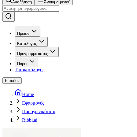
Αναζήτηση
Άνοιγμα μενού
Προϊόν
Κατάλογος
Προγραμματιστές
Πόροι
Τιμοκατάλογος
Είσοδος
Home
Εφαρμογές
Παραγωγικότητα
Ribbi.ai