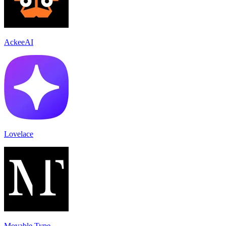
AckeeAI
Lovelace
Movable Type