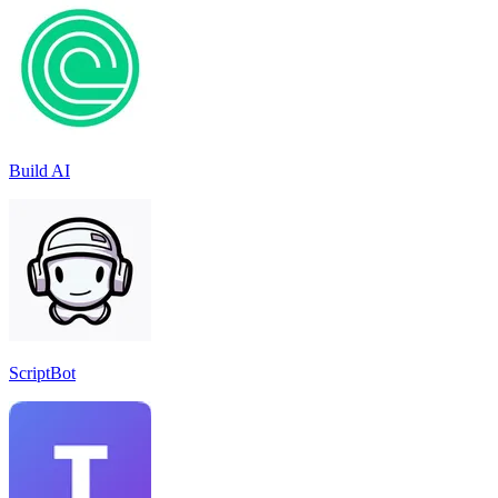
Build AI
ScriptBot