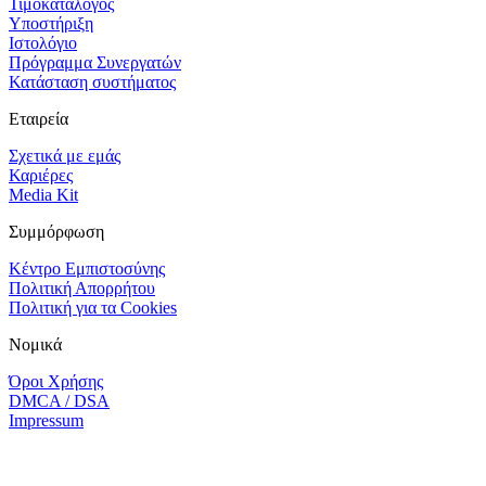
Τιμοκατάλογος
Υποστήριξη
Ιστολόγιο
Πρόγραμμα Συνεργατών
Κατάσταση συστήματος
Εταιρεία
Σχετικά με εμάς
Καριέρες
Media Kit
Συμμόρφωση
Κέντρο Εμπιστοσύνης
Πολιτική Απορρήτου
Πολιτική για τα Cookies
Νομικά
Όροι Χρήσης
DMCA / DSA
Impressum