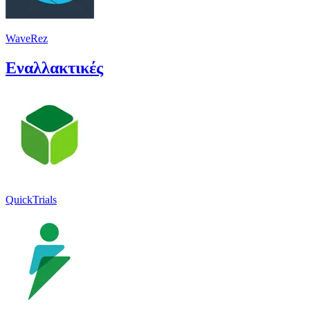
WaveRez
Εναλλακτικές
QuickTrials