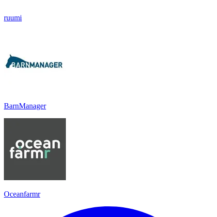
ruumi
BarnManager
Oceanfarmr