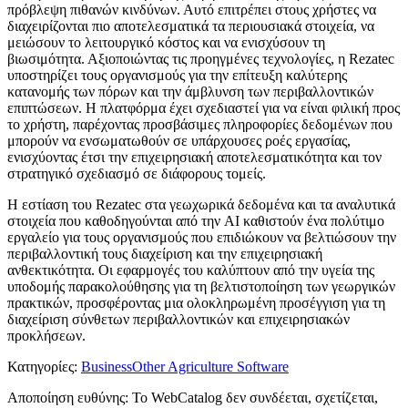
πρόβλεψη πιθανών κινδύνων. Αυτό επιτρέπει στους χρήστες να
διαχειρίζονται πιο αποτελεσματικά τα περιουσιακά στοιχεία, να
μειώσουν το λειτουργικό κόστος και να ενισχύσουν τη
βιωσιμότητα. Αξιοποιώντας τις προηγμένες τεχνολογίες, η Rezatec
υποστηρίζει τους οργανισμούς για την επίτευξη καλύτερης
κατανομής των πόρων και την άμβλυνση των περιβαλλοντικών
επιπτώσεων. Η πλατφόρμα έχει σχεδιαστεί για να είναι φιλική προς
το χρήστη, παρέχοντας προσβάσιμες πληροφορίες δεδομένων που
μπορούν να ενσωματωθούν σε υπάρχουσες ροές εργασίας,
ενισχύοντας έτσι την επιχειρησιακή αποτελεσματικότητα και τον
στρατηγικό σχεδιασμό σε διάφορους τομείς.
Η εστίαση του Rezatec στα γεωχωρικά δεδομένα και τα αναλυτικά
στοιχεία που καθοδηγούνται από την AI καθιστούν ένα πολύτιμο
εργαλείο για τους οργανισμούς που επιδιώκουν να βελτιώσουν την
περιβαλλοντική τους διαχείριση και την επιχειρησιακή
ανθεκτικότητα. Οι εφαρμογές του καλύπτουν από την υγεία της
υποδομής παρακολούθησης για τη βελτιστοποίηση των γεωργικών
πρακτικών, προσφέροντας μια ολοκληρωμένη προσέγγιση για τη
διαχείριση σύνθετων περιβαλλοντικών και επιχειρησιακών
προκλήσεων.
Κατηγορίες
:
Business
Other Agriculture Software
Αποποίηση ευθύνης: Το WebCatalog δεν συνδέεται, σχετίζεται,