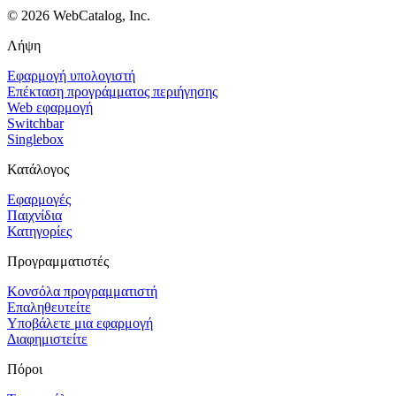
©
2026
WebCatalog, Inc.
Λήψη
Εφαρμογή υπολογιστή
Επέκταση προγράμματος περιήγησης
Web εφαρμογή
Switchbar
Singlebox
Κατάλογος
Εφαρμογές
Παιχνίδια
Κατηγορίες
Προγραμματιστές
Κονσόλα προγραμματιστή
Επαληθευτείτε
Υποβάλετε μια εφαρμογή
Διαφημιστείτε
Πόροι