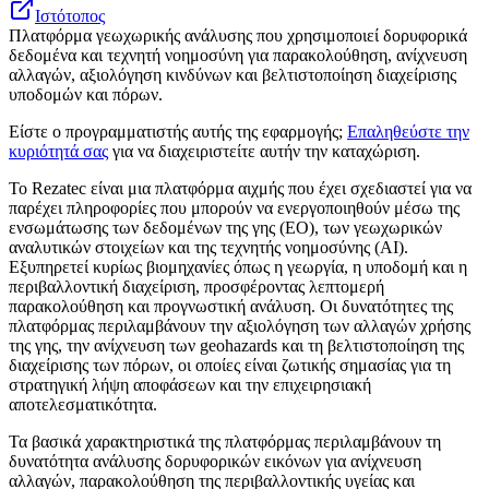
Ιστότοπος
Πλατφόρμα γεωχωρικής ανάλυσης που χρησιμοποιεί δορυφορικά
δεδομένα και τεχνητή νοημοσύνη για παρακολούθηση, ανίχνευση
αλλαγών, αξιολόγηση κινδύνων και βελτιστοποίηση διαχείρισης
υποδομών και πόρων.
Είστε ο προγραμματιστής αυτής της εφαρμογής;
Επαληθεύστε την
κυριότητά σας
για να διαχειριστείτε αυτήν την καταχώριση.
Το Rezatec είναι μια πλατφόρμα αιχμής που έχει σχεδιαστεί για να
παρέχει πληροφορίες που μπορούν να ενεργοποιηθούν μέσω της
ενσωμάτωσης των δεδομένων της γης (EO), των γεωχωρικών
αναλυτικών στοιχείων και της τεχνητής νοημοσύνης (AI).
Εξυπηρετεί κυρίως βιομηχανίες όπως η γεωργία, η υποδομή και η
περιβαλλοντική διαχείριση, προσφέροντας λεπτομερή
παρακολούθηση και προγνωστική ανάλυση. Οι δυνατότητες της
πλατφόρμας περιλαμβάνουν την αξιολόγηση των αλλαγών χρήσης
της γης, την ανίχνευση των geohazards και τη βελτιστοποίηση της
διαχείρισης των πόρων, οι οποίες είναι ζωτικής σημασίας για τη
στρατηγική λήψη αποφάσεων και την επιχειρησιακή
αποτελεσματικότητα.
Τα βασικά χαρακτηριστικά της πλατφόρμας περιλαμβάνουν τη
δυνατότητα ανάλυσης δορυφορικών εικόνων για ανίχνευση
αλλαγών, παρακολούθηση της περιβαλλοντικής υγείας και