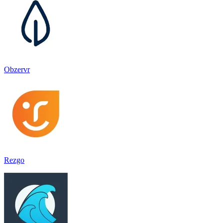
Obzervr
Rezgo