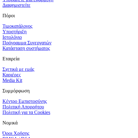
Διαφημιστείτε
Πόροι
Τιμοκατάλογος
Υποστήριξη
Ιστολόγιο
Πρόγραμμα Συνεργατών
Κατάσταση συστήματος
Εταιρεία
Σχετικά με εμάς
Καριέρες
Media Kit
Συμμόρφωση
Κέντρο Εμπιστοσύνης
Πολιτική Απορρήτου
Πολιτική για τα Cookies
Νομικά
Όροι Χρήσης