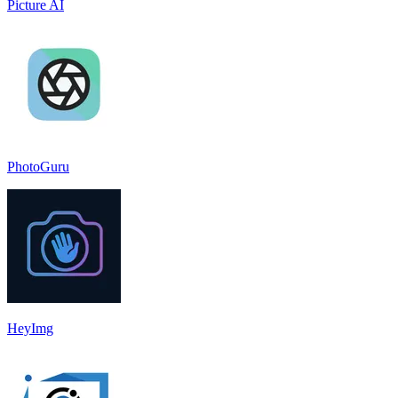
Picture AI
PhotoGuru
HeyImg