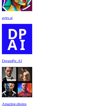
avtrs.ai
DreamPic.AI
Amazing.photos