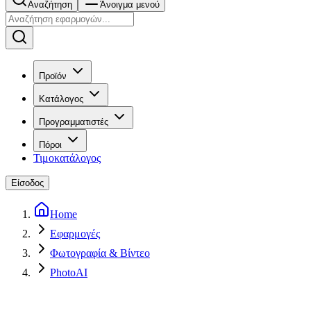
Αναζήτηση
Άνοιγμα μενού
Προϊόν
Κατάλογος
Προγραμματιστές
Πόροι
Τιμοκατάλογος
Είσοδος
Home
Εφαρμογές
Φωτογραφία & Βίντεο
PhotoAI