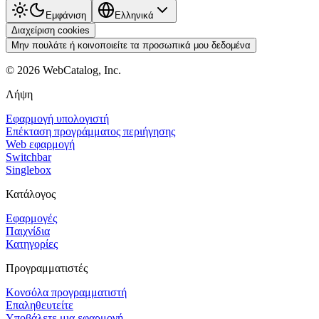
Εμφάνιση
Ελληνικά
Διαχείριση cookies
Μην πουλάτε ή κοινοποιείτε τα προσωπικά μου δεδομένα
©
2026
WebCatalog, Inc.
Λήψη
Εφαρμογή υπολογιστή
Επέκταση προγράμματος περιήγησης
Web εφαρμογή
Switchbar
Singlebox
Κατάλογος
Εφαρμογές
Παιχνίδια
Κατηγορίες
Προγραμματιστές
Κονσόλα προγραμματιστή
Επαληθευτείτε
Υποβάλετε μια εφαρμογή