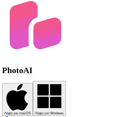
PhotoAI
Λήψη για macOS
Λήψη για Windows