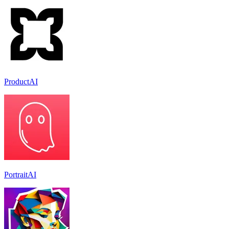
ProductAI
PortraitAI