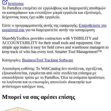
Ιστότοπος
Το PartsBox επιτρέπει σε εργολάβους και διαχειριστές αποθηκών
να καταγράφουν και εντοπίζουν μικρά εργαλεία και εξοπλισμό,
δείχνοντας ποιος έχει κάθε εργαλείο.
Είστε ο προγραμματιστής αυτής της εφαρμογής;
Επαληθεύστε την
κυριότητά σας
για να διαχειριστείτε αυτήν την καταχώριση.
ShareMyToolbox provides contractors with VISIBILITY and
ACCOUNTABILITY for their small tools and equipment. Our
simple app makes it easy for field crews and warehouse managers to
keep track of who has every tool. Smarter Tool Management!™
Κατηγορίες
:
Business
Tool Tracking Software
Αποποίηση ευθύνης: Το WebCatalog δεν συνδέεται, σχετίζεται,
εξουσιοδοτείται, εγκρίνεται από ούτε συνδέεται επίσημα με
οποιονδήποτε τρόπο με το PartsBox. Όλα τα ονόματα προϊόντων,
τα λογότυπα και οι επωνυμίες αποτελούν ιδιοκτησία των
αντίστοιχων κατόχων τους.
Μπορεί να σας αρέσει επίσης