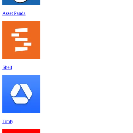
Asset Panda
Shelf
Timly