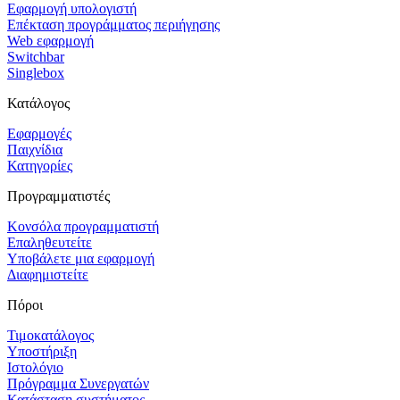
Εφαρμογή υπολογιστή
Επέκταση προγράμματος περιήγησης
Web εφαρμογή
Switchbar
Singlebox
Κατάλογος
Εφαρμογές
Παιχνίδια
Κατηγορίες
Προγραμματιστές
Κονσόλα προγραμματιστή
Επαληθευτείτε
Υποβάλετε μια εφαρμογή
Διαφημιστείτε
Πόροι
Τιμοκατάλογος
Υποστήριξη
Ιστολόγιο
Πρόγραμμα Συνεργατών
Κατάσταση συστήματος