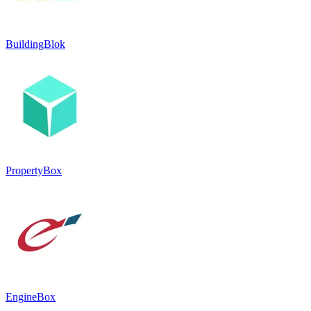
BuildingBlok
PropertyBox
EngineBox