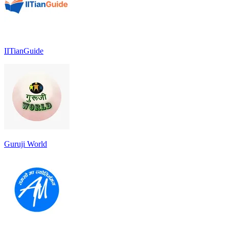
IITianGuide
Guruji World