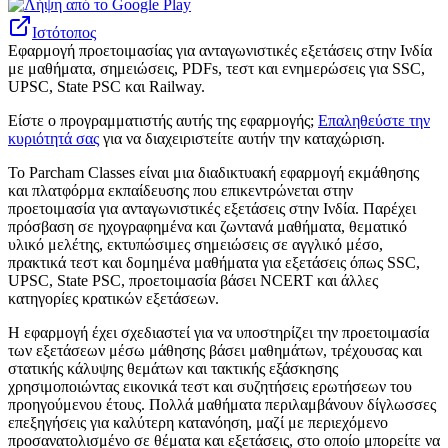
Ιστότοπος
Εφαρμογή προετοιμασίας για ανταγωνιστικές εξετάσεις στην Ινδία
με μαθήματα, σημειώσεις, PDFs, τεστ και ενημερώσεις για SSC,
UPSC, State PSC και Railway.
Είστε ο προγραμματιστής αυτής της εφαρμογής;
Επαληθεύστε την
κυριότητά σας
για να διαχειριστείτε αυτήν την καταχώριση.
Το Parcham Classes είναι μια διαδικτυακή εφαρμογή εκμάθησης
και πλατφόρμα εκπαίδευσης που επικεντρώνεται στην
προετοιμασία για ανταγωνιστικές εξετάσεις στην Ινδία. Παρέχει
πρόσβαση σε ηχογραφημένα και ζωντανά μαθήματα, θεματικό
υλικό μελέτης, εκτυπώσιμες σημειώσεις σε αγγλικό μέσο, ​​
πρακτικά τεστ και δομημένα μαθήματα για εξετάσεις όπως SSC,
UPSC, State PSC, προετοιμασία βάσει NCERT και άλλες
κατηγορίες κρατικών εξετάσεων.
Η εφαρμογή έχει σχεδιαστεί για να υποστηρίζει την προετοιμασία
των εξετάσεων μέσω μάθησης βάσει μαθημάτων, τρέχουσας και
στατικής κάλυψης θεμάτων και τακτικής εξάσκησης
χρησιμοποιώντας εικονικά τεστ και συζητήσεις ερωτήσεων του
προηγούμενου έτους. Πολλά μαθήματα περιλαμβάνουν δίγλωσσες
επεξηγήσεις για καλύτερη κατανόηση, μαζί με περιεχόμενο
προσανατολισμένο σε θέματα και εξετάσεις, στο οποίο μπορείτε να