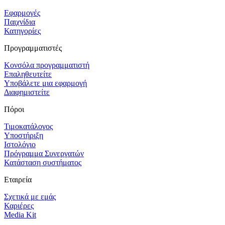
Εφαρμογές
Παιχνίδια
Κατηγορίες
Προγραμματιστές
Κονσόλα προγραμματιστή
Επαληθευτείτε
Υποβάλετε μια εφαρμογή
Διαφημιστείτε
Πόροι
Τιμοκατάλογος
Υποστήριξη
Ιστολόγιο
Πρόγραμμα Συνεργατών
Κατάσταση συστήματος
Εταιρεία
Σχετικά με εμάς
Καριέρες
Media Kit