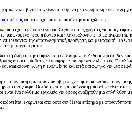
χητικών και βίντεο αρχείων σε κείμενο με ενσωματωμένο επεξεργαστή
ριότητά σας
για να διαχειριστείτε αυτήν την καταχώριση.
κα που έχει σχεδιαστεί για να βοηθήσει τους χρήστες να μεταγράφουν
σετε περιεχόμενο ήχου ή βίντεο και πληκτρολογήστε το μεταγραφή χ
y, επιτρέποντας την αποτελεσματική πλοήγηση και μεταγραφή. Το Otra
ός του μεταγραφήματος.
ιδιωτική ζωή και την ασφάλεια των δεδομένων. Δεδομένου ότι δεν βασ
ζοντας ότι οι ευαίσθητες πληροφορίες παραμένουν ιδιωτικές. Επιπλέο
e και Markdown. Αυτή η ευελιξία το καθιστά κατάλληλο για μια σει
κίνητη μεταγραφή ή απαιτούν ακριβή έλεγχο της διαδικασίας μεταγραφή
ρο το αντίγραφο. Ωστόσο, αυτή η προσέγγιση μπορεί να είναι επωφελή
be είναι ένα πολύτιμο εργαλείο για όσους αναζητούν μια απλή λύση μ
σιοδοτείται, εγκρίνεται από ούτε συνδέεται επίσημα με οποιονδήποτε
υς.