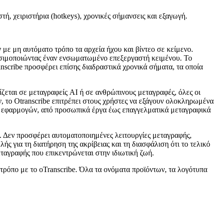
, χειριστήρια (hotkeys), χρονικές σήμανσεις και εξαγωγή.
 με μη αυτόματο τρόπο τα αρχεία ήχου και βίντεο σε κείμενο.
ρησιμοποιώντας έναν ενσωματωμένο επεξεργαστή κειμένου. Το
nscribe προσφέρει επίσης διαδραστικά χρονικά σήματα, τα οποία
ίζεται σε μεταγραφείς AI ή σε ανθρώπινους μεταγραφές, όλες οι
ν, το Otranscribe επιτρέπει στους χρήστες να εξάγουν ολοκληρωμένα
ρά εφαρμογών, από προσωπικά έργα έως επαγγελματικά μεταγραφικά
ς. Δεν προσφέρει αυτοματοποιημένες λειτουργίες μεταγραφής,
ς για τη διατήρηση της ακρίβειας και τη διασφάλιση ότι το τελικό
εταγραφής που επικεντρώνεται στην ιδιωτική ζωή.
 τρόπο με το oTranscribe. Όλα τα ονόματα προϊόντων, τα λογότυπα