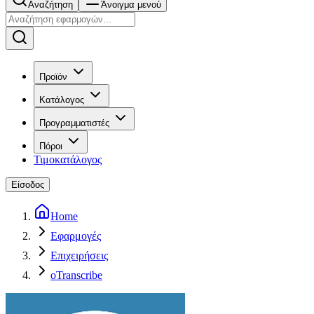
Αναζήτηση
Άνοιγμα μενού
Προϊόν
Κατάλογος
Προγραμματιστές
Πόροι
Τιμοκατάλογος
Είσοδος
Home
Εφαρμογές
Επιχειρήσεις
oTranscribe