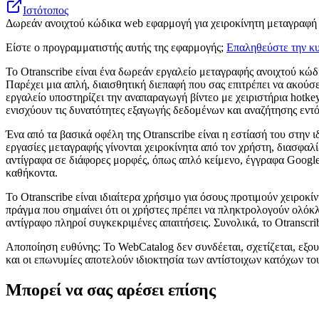
Ιστότοπος
Δωρεάν ανοιχτού κώδικα web εφαρμογή για χειροκίνητη μεταγραφή η
Είστε ο προγραμματιστής αυτής της εφαρμογής;
Επαληθεύστε την κυ
Το Otranscribe είναι ένα δωρεάν εργαλείο μεταγραφής ανοιχτού κώδι
Παρέχει μια απλή, διαισθητική διεπαφή που σας επιτρέπει να ακού
εργαλείο υποστηρίζει την αναπαραγωγή βίντεο με χειριστήρια hotke
ενισχύουν τις δυνατότητες εξαγωγής δεδομένων και αναζήτησης εντ
Ένα από τα βασικά οφέλη της Otranscribe είναι η εστίασή του στην 
εργασίες μεταγραφής γίνονται χειροκίνητα από τον χρήστη, διασφαλί
αντίγραφα σε διάφορες μορφές, όπως απλό κείμενο, έγγραφα Googl
καθήκοντα.
Το Otranscribe είναι ιδιαίτερα χρήσιμο για όσους προτιμούν χειρο
πράγμα που σημαίνει ότι οι χρήστες πρέπει να πληκτρολογούν ολόκλη
αντίγραφο πληροί συγκεκριμένες απαιτήσεις. Συνολικά, το Otranscri
Αποποίηση ευθύνης: Το WebCatalog δεν συνδέεται, σχετίζεται, εξου
και οι επωνυμίες αποτελούν ιδιοκτησία των αντίστοιχων κατόχων το
Μπορεί να σας αρέσει επίσης