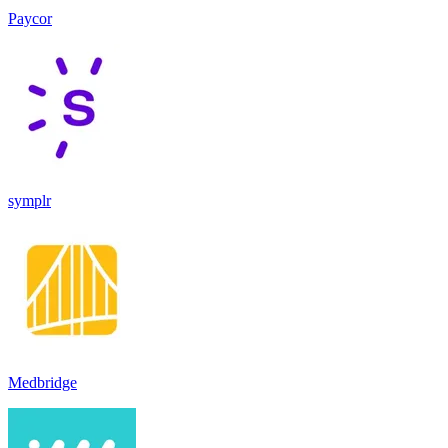
Paycor
symplr
Medbridge