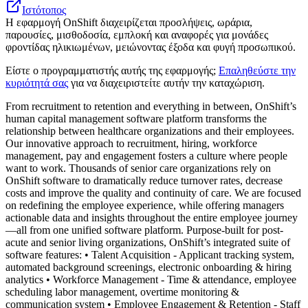
Ιστότοπος
Η εφαρμογή OnShift διαχειρίζεται προσλήψεις, ωράρια,
παρουσίες, μισθοδοσία, εμπλοκή και αναφορές για μονάδες
φροντίδας ηλικιωμένων, μειώνοντας έξοδα και φυγή προσωπικού.
Είστε ο προγραμματιστής αυτής της εφαρμογής;
Επαληθεύστε την
κυριότητά σας
για να διαχειριστείτε αυτήν την καταχώριση.
From recruitment to retention and everything in between, OnShift’s
human capital management software platform transforms the
relationship between healthcare organizations and their employees.
Our innovative approach to recruitment, hiring, workforce
management, pay and engagement fosters a culture where people
want to work. Thousands of senior care organizations rely on
OnShift software to dramatically reduce turnover rates, decrease
costs and improve the quality and continuity of care. We are focused
on redefining the employee experience, while offering managers
actionable data and insights throughout the entire employee journey
—all from one unified software platform. Purpose-built for post-
acute and senior living organizations, OnShift’s integrated suite of
software features: • Talent Acquisition - Applicant tracking system,
automated background screenings, electronic onboarding & hiring
analytics • Workforce Management - Time & attendance, employee
scheduling labor management, overtime monitoring &
communication system • Employee Engagement & Retention - Staff