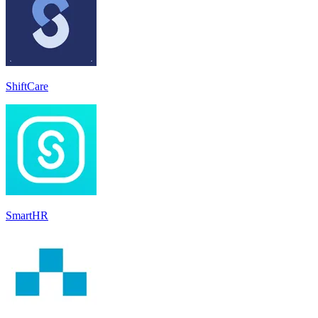
ShiftCare
SmartHR