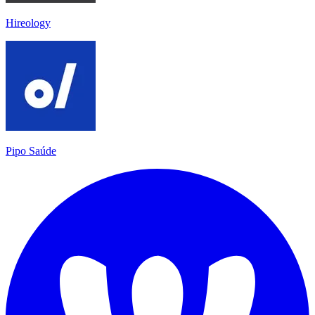
Hireology
Pipo Saúde