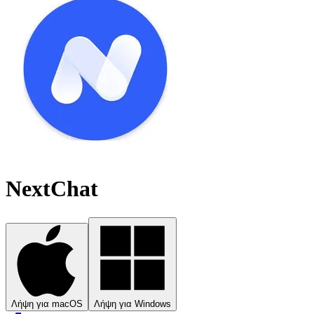
NextChat
Λήψη για macOS
Λήψη για Windows