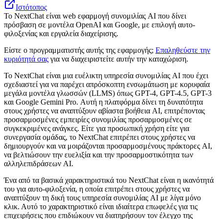
Ιστότοπος
Το NextChat είναι web εφαρμογή συνομιλίας AI που δίνει
πρόσβαση σε μοντέλα OpenAI και Google, με επιλογή αυτο-
φιλοξενίας και εργαλεία διαχείρισης.
Είστε ο προγραμματιστής αυτής της εφαρμογής;
Επαληθεύστε την
κυριότητά σας
για να διαχειριστείτε αυτήν την καταχώριση.
Το NextChat είναι μια ευέλικτη υπηρεσία συνομιλίας AI που έχει
σχεδιαστεί για να παρέχει απρόσκοπτη ενσωμάτωση με κορυφαία
μεγάλα μοντέλα γλωσσών (LLMS) όπως GPT-4, GPT-4.5, GPT-3
και Google Gemini Pro. Αυτή η πλατφόρμα δίνει τη δυνατότητα
στους χρήστες να αναπτύξουν αβίαστα βοήθεια AI, επιτρέποντας
προσαρμοσμένες εμπειρίες συνομιλίας προσαρμοσμένες σε
συγκεκριμένες ανάγκες. Είτε για προσωπική χρήση είτε για
συνεργασία ομάδας, το NextChat επιτρέπει στους χρήστες να
δημιουργούν και να μοιράζονται προσαρμοσμένους πράκτορες AI,
να βελτιώσουν την ευελιξία και την προσαρμοστικότητα των
αλληλεπιδράσεων AI.
Ένα από τα βασικά χαρακτηριστικά του NextChat είναι η ικανότητά
του για αυτο-φιλοξενία, η οποία επιτρέπει στους χρήστες να
αναπτύξουν τη δική τους υπηρεσία συνομιλίας AI με λίγα μόνο
κλικ. Αυτό το χαρακτηριστικό είναι ιδιαίτερα επωφελές για τις
επιχειρήσεις που επιδιώκουν να διατηρήσουν τον έλεγχο της