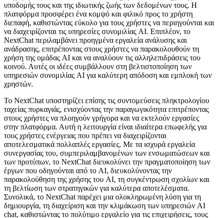
υποδομής τους και της ιδιωτικής ζωής των δεδομένων τους. Η
πλατφόρμα προσφέρει ένα κομψό και φιλικό προς το χρήστη
διεπαφή, καθιστώντας εύκολο για τους χρήστες να περιηγούνται και
να διαχειρίζονται τις υπηρεσίες συνομιλίας AI. Επιπλέον, το
NextChat περιλαμβάνει προηγμένα εργαλεία ανάλυσης και
ανάδρασης, επιτρέποντας στους χρήστες να παρακολουθούν τη
χρήση της ομάδας AI και να αναλύουν τις αλληλεπιδράσεις του
κοινού. Αυτές οι ιδέες συμβάλλουν στη βελτιστοποίηση των
υπηρεσιών συνομιλίας AI για καλύτερη απόδοση και εμπλοκή των
χρηστών.
Το NextChat υποστηρίζει επίσης τις συντομεύσεις πληκτρολογίου
ταχείας πυρκαγιάς, ενισχύοντας την παραγωγικότητα επιτρέποντας
στους χρήστες να πλοηγούν γρήγορα και να εκτελούν εργασίες
στην πλατφόρμα. Αυτή η λειτουργία είναι ιδιαίτερα επωφελής για
τους χρήστες ενέργειας που πρέπει να διαχειρίζονται
αποτελεσματικά πολλαπλές εργασίες. Με τα ισχυρά εργαλεία
συνεργασίας του, συμπεριλαμβανομένων των ενσωματώσεων και
των προτύπων, το NextChat διευκολύνει την πραγματοποίηση των
έργων που οδηγούνται από το AI, διευκολύνοντας την
παρακολούθηση της χρήσης του AI, τη συγκέντρωση σχολίων και
τη βελτίωση των στρατηγικών για καλύτερα αποτελέσματα.
Συνολικά, το NextChat παρέχει μια ολοκληρωμένη λύση για τη
δημιουργία, τη διαχείριση και την κλιμάκωση των υπηρεσιών AI
chat, καθιστώντας το πολύτιμο εργαλείο για τις επιχειρήσεις, τους