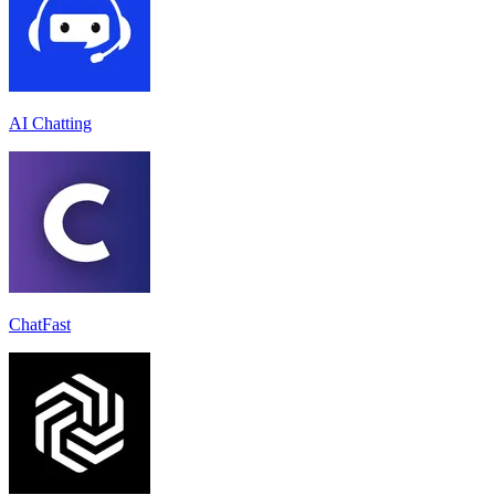
AI Chatting
ChatFast