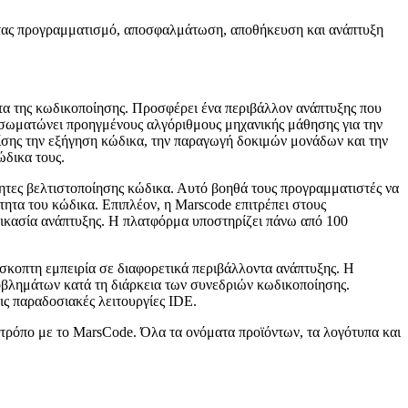
ντας προγραμματισμό, αποσφαλμάτωση, αποθήκευση και ανάπτυξη
τητα της κωδικοποίησης. Προσφέρει ένα περιβάλλον ανάπτυξης που
νσωματώνει προηγμένους αλγόριθμους μηχανικής μάθησης για την
ίσης την εξήγηση κώδικα, την παραγωγή δοκιμών μονάδων και την
ώδικα τους.
τητες βελτιστοποίησης κώδικα. Αυτό βοηθά τους προγραμματιστές να
ητα του κώδικα. Επιπλέον, η Marscode επιτρέπει στους
δικασία ανάπτυξης. Η πλατφόρμα υποστηρίζει πάνω από 100
σκοπτη εμπειρία σε διαφορετικά περιβάλλοντα ανάπτυξης. Η
προβλημάτων κατά τη διάρκεια των συνεδριών κωδικοποίησης.
ις παραδοσιακές λειτουργίες IDE.
ε τρόπο με το MarsCode. Όλα τα ονόματα προϊόντων, τα λογότυπα και