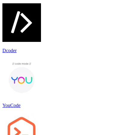
Dcoder
YouCode