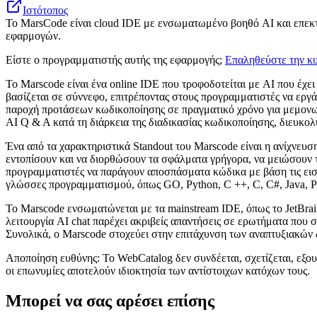
Ιστότοπος
Το MarsCode είναι cloud IDE με ενσωματωμένο βοηθό AI και επεκ
εφαρμογών.
Είστε ο προγραμματιστής αυτής της εφαρμογής;
Επαληθεύστε την κυ
Το Marscode είναι ένα online IDE που τροφοδοτείται με AI που έχε
βασίζεται σε σύννεφο, επιτρέποντας στους προγραμματιστές να ερ
παροχή προτάσεων κωδικοποίησης σε πραγματικό χρόνο για μεμονωμ
AI Q & A κατά τη διάρκεια της διαδικασίας κωδικοποίησης, διευκολ
Ένα από τα χαρακτηριστικά Standout του Marscode είναι η ανίχνευ
εντοπίσουν και να διορθώσουν τα σφάλματα γρήγορα, να μειώσουν τ
προγραμματιστές να παράγουν αποσπάσματα κώδικα με βάση τις εισ
γλώσσες προγραμματισμού, όπως GO, Python, C ++, C, C#, Java, PHP,
Το Marscode ενσωματώνεται με τα mainstream IDE, όπως το JetBrai
λειτουργία AI chat παρέχει ακριβείς απαντήσεις σε ερωτήματα που 
Συνολικά, ο Marscode στοχεύει στην επιτάχυνση των αναπτυξιακών 
Αποποίηση ευθύνης: Το WebCatalog δεν συνδέεται, σχετίζεται, εξου
οι επωνυμίες αποτελούν ιδιοκτησία των αντίστοιχων κατόχων τους.
Μπορεί να σας αρέσει επίσης