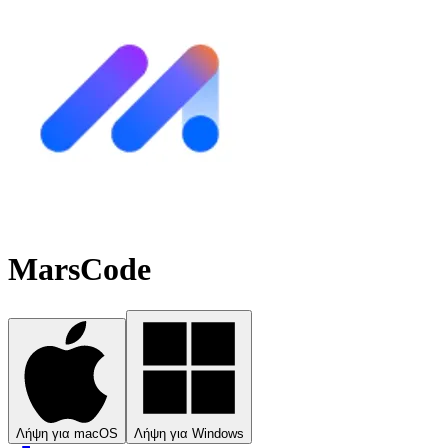
MarsCode
Λήψη για macOS
Λήψη για Windows