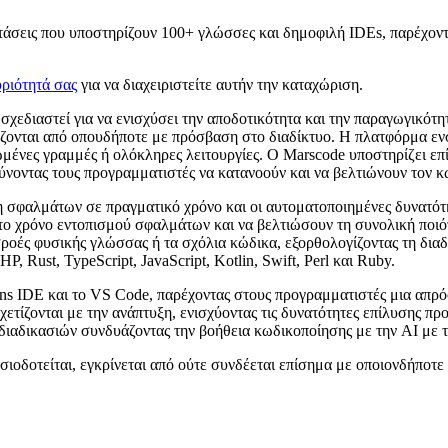
τάσεις που υποστηρίζουν 100+ γλώσσες και δημοφιλή IDEs, παρέχο
ριότητά σας
για να διαχειριστείτε αυτήν την καταχώριση.
ι σχεδιαστεί για να ενισχύσει την αποδοτικότητα και την παραγωγικό
γάζονται από οπουδήποτε με πρόσβαση στο διαδίκτυο. Η πλατφόρμα ε
ένες γραμμές ή ολόκληρες λειτουργίες. Ο Marscode υποστηρίζει επ
ύνοντας τους προγραμματιστές να κατανοούν και να βελτιώνουν τον κ
ση σφαλμάτων σε πραγματικό χρόνο και οι αυτοματοποιημένες δυνατό
ο χρόνο εντοπισμού σφαλμάτων και να βελτιώσουν τη συνολική ποιότ
ροές φυσικής γλώσσας ή τα σχόλια κώδικα, εξορθολογίζοντας τη δια
 Rust, TypeScript, JavaScript, Kotlin, Swift, Perl και Ruby.
ns IDE και το VS Code, παρέχοντας στους προγραμματιστές μια απρό
σχετίζονται με την ανάπτυξη, ενισχύοντας τις δυνατότητες επίλυσης 
διαδικασιών συνδυάζοντας την βοήθεια κωδικοποίησης με την AI με τ
σιοδοτείται, εγκρίνεται από ούτε συνδέεται επίσημα με οποιονδήποτ