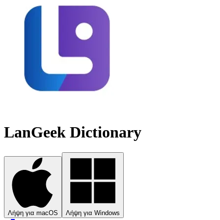
LanGeek Dictionary
Λήψη για macOS
Λήψη για Windows