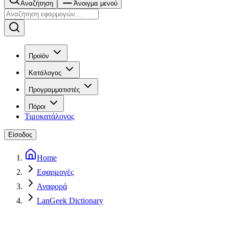
Αναζήτηση
Άνοιγμα μενού
Προϊόν
Κατάλογος
Προγραμματιστές
Πόροι
Τιμοκατάλογος
Είσοδος
Home
Εφαρμογές
Αναφορά
LanGeek Dictionary