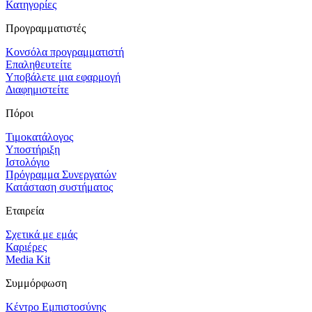
Κατηγορίες
Προγραμματιστές
Κονσόλα προγραμματιστή
Επαληθευτείτε
Υποβάλετε μια εφαρμογή
Διαφημιστείτε
Πόροι
Τιμοκατάλογος
Υποστήριξη
Ιστολόγιο
Πρόγραμμα Συνεργατών
Κατάσταση συστήματος
Εταιρεία
Σχετικά με εμάς
Καριέρες
Media Kit
Συμμόρφωση
Κέντρο Εμπιστοσύνης