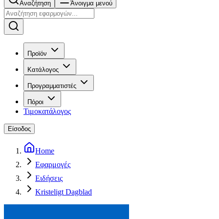
Αναζήτηση
Άνοιγμα μενού
Προϊόν
Κατάλογος
Προγραμματιστές
Πόροι
Τιμοκατάλογος
Είσοδος
Home
Εφαρμογές
Ειδήσεις
Kristeligt Dagblad