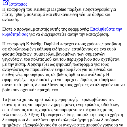
Ιστότοπος
Η εφαρμογή του Kristeligt Dagblad παρέχει ειδησεογραφία για
πίστη, ηθική, πολιτισμό και εθνικά/διεθνή νέα με άρθρα και
ανάλυση.
Είστε ο προγραμματιστής αυτής της εφαρμογής;
Επαληθεύστε την
κυριότητά σας
για να διαχειριστείτε αυτήν την καταχώριση.
Η εφαρμογή Kristeligt Dagblad παρέχει στους χρήστες πρόσβαση
σε ολοκληρωμένη κάλυψη ειδήσεων, εστιάζοντας σε ένα ευρύ
φάσμα θεμάτων, συμπεριλαμβανομένων των σημερινών
γεγονότων, του πολιτισμού και του περιεχομένου που σχετίζεται
με την πίστη. Χρησιμεύει ως ψηφιακή πλατφόρμα για τους
αναγνώστες να παραμείνουν ενημερωμένοι για τα εθνικά και
διεθνή νέα, προσφέροντας σε βάθος άρθρα και ανάλυση. Η
εφαρμογή έχει σχεδιαστεί για να παρέχει ειδήσεις με σαφή και
συνοπτικό τρόπο, διευκολύνοντας τους χρήστες να πλοηγούν και να
βρίσκουν σχετικό περιεχόμενο.
Τα βασικά χαρακτηριστικά της εφαρμογής περιλαμβάνουν την
ικανότητά της να παρέχει ενημερωμένες ενημερώσεις ειδήσεων,
επιτρέποντας στους χρήστες να παραμένουν τρέχουσες με τις
τελευταίες εξελίξεις. Προσφέρει επίσης μια φιλική προς το χρήστη
διεπαφή που διευκολύνει την εύκολη πλοήγηση μέσω διαφόρων
τμημάτων, εξασφαλίζοντας ότι οι αναγνώστες μπορούν γρήγορα να