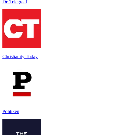
De Telegraaf
Christianity Today
Politiken