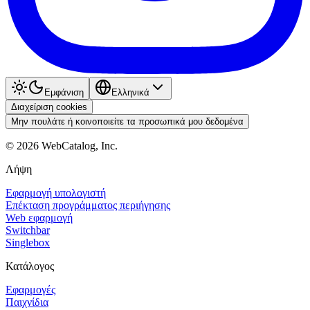
Εμφάνιση
Ελληνικά
Διαχείριση cookies
Μην πουλάτε ή κοινοποιείτε τα προσωπικά μου δεδομένα
©
2026
WebCatalog, Inc.
Λήψη
Εφαρμογή υπολογιστή
Επέκταση προγράμματος περιήγησης
Web εφαρμογή
Switchbar
Singlebox
Κατάλογος
Εφαρμογές
Παιχνίδια