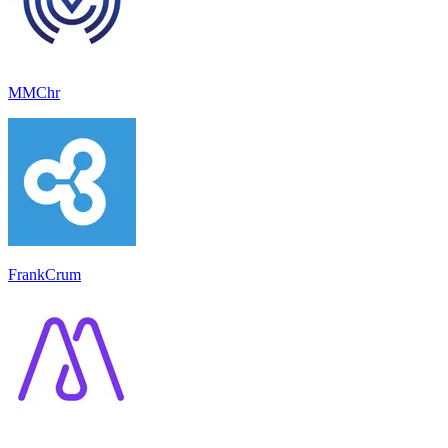
MMChr
FrankCrum