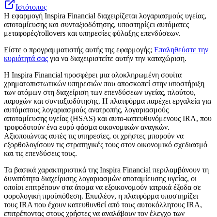
Ιστότοπος
Η εφαρμογή Inspira Financial διαχειρίζεται λογαριασμούς υγείας,
αποταμίευσης και συνταξιοδότησης, υποστηρίζει αυτόματες
μεταφορές/rollovers και υπηρεσίες φύλαξης επενδύσεων.
Είστε ο προγραμματιστής αυτής της εφαρμογής;
Επαληθεύστε την
κυριότητά σας
για να διαχειριστείτε αυτήν την καταχώριση.
Η Inspira Financial προσφέρει μια ολοκληρωμένη σουίτα
χρηματοπιστωτικών υπηρεσιών που αποσκοπεί στην υποστήριξη
των ατόμων στη διαχείριση των επενδύσεων υγείας, πλούτου,
παροχών και συνταξιοδότησης. Η πλατφόρμα παρέχει εργαλεία για
αυτόματους λογαριασμούς ανατροπής, λογαριασμούς
αποταμίευσης υγείας (HSAS) και αυτο-κατευθυνόμενους IRA, που
τροφοδοτούν ένα ευρύ φάσμα οικονομικών αναγκών.
Αξιοποιώντας αυτές τις υπηρεσίες, οι χρήστες μπορούν να
εξορθολογίσουν τις στρατηγικές τους στον οικονομικό σχεδιασμό
και τις επενδύσεις τους.
Τα βασικά χαρακτηριστικά της Inspira Financial περιλαμβάνουν τη
δυνατότητα διαχείρισης λογαριασμών αποταμίευσης υγείας, οι
οποίοι επιτρέπουν στα άτομα να εξοικονομούν ιατρικά έξοδα σε
φορολογική προϋπόθεση. Επιπλέον, η πλατφόρμα υποστηρίζει
τους IRA που έχουν κατευθυνθεί από τους αυτοκόλλητους IRA,
επιτρέποντας στους χρήστες να αναλάβουν τον έλεγχο των