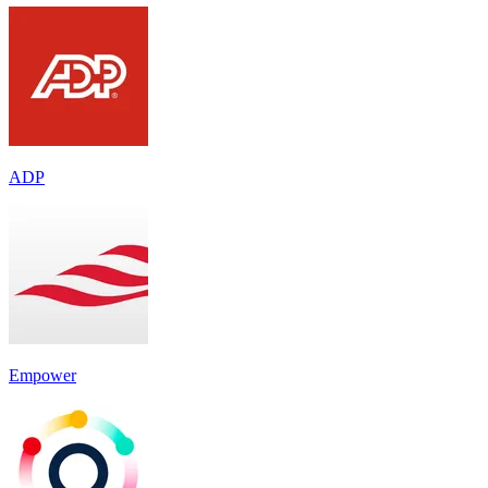
ADP
Empower