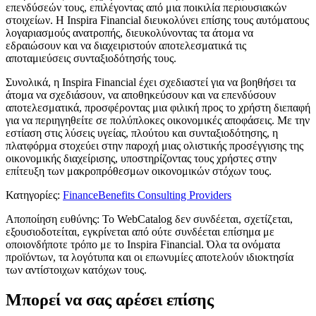
επενδύσεών τους, επιλέγοντας από μια ποικιλία περιουσιακών
στοιχείων. Η Inspira Financial διευκολύνει επίσης τους αυτόματους
λογαριασμούς ανατροπής, διευκολύνοντας τα άτομα να
εδραιώσουν και να διαχειριστούν αποτελεσματικά τις
αποταμιεύσεις συνταξιοδότησής τους.
Συνολικά, η Inspira Financial έχει σχεδιαστεί για να βοηθήσει τα
άτομα να σχεδιάσουν, να αποθηκεύσουν και να επενδύσουν
αποτελεσματικά, προσφέροντας μια φιλική προς το χρήστη διεπαφή
για να περιηγηθείτε σε πολύπλοκες οικονομικές αποφάσεις. Με την
εστίαση στις λύσεις υγείας, πλούτου και συνταξιοδότησης, η
πλατφόρμα στοχεύει στην παροχή μιας ολιστικής προσέγγισης της
οικονομικής διαχείρισης, υποστηρίζοντας τους χρήστες στην
επίτευξη των μακροπρόθεσμων οικονομικών στόχων τους.
Κατηγορίες
:
Finance
Benefits Consulting Providers
Αποποίηση ευθύνης: Το WebCatalog δεν συνδέεται, σχετίζεται,
εξουσιοδοτείται, εγκρίνεται από ούτε συνδέεται επίσημα με
οποιονδήποτε τρόπο με το Inspira Financial. Όλα τα ονόματα
προϊόντων, τα λογότυπα και οι επωνυμίες αποτελούν ιδιοκτησία
των αντίστοιχων κατόχων τους.
Μπορεί να σας αρέσει επίσης