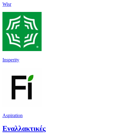
Wisr
Insperity
Aspiration
Εναλλακτικές