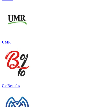
UMR
GetBenefits