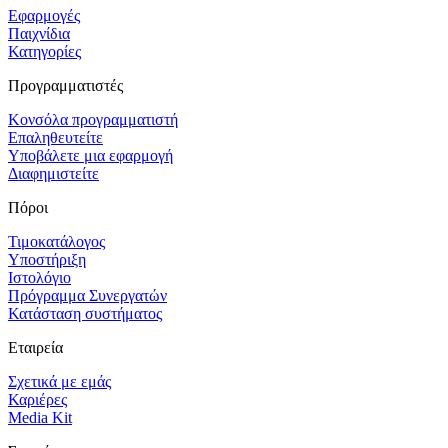
Εφαρμογές
Παιχνίδια
Κατηγορίες
Προγραμματιστές
Κονσόλα προγραμματιστή
Επαληθευτείτε
Υποβάλετε μια εφαρμογή
Διαφημιστείτε
Πόροι
Τιμοκατάλογος
Υποστήριξη
Ιστολόγιο
Πρόγραμμα Συνεργατών
Κατάσταση συστήματος
Εταιρεία
Σχετικά με εμάς
Καριέρες
Media Kit