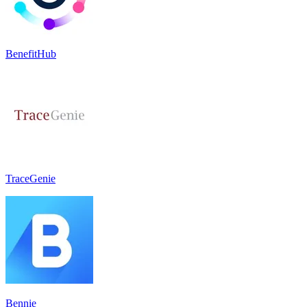
BenefitHub
TraceGenie
Bennie