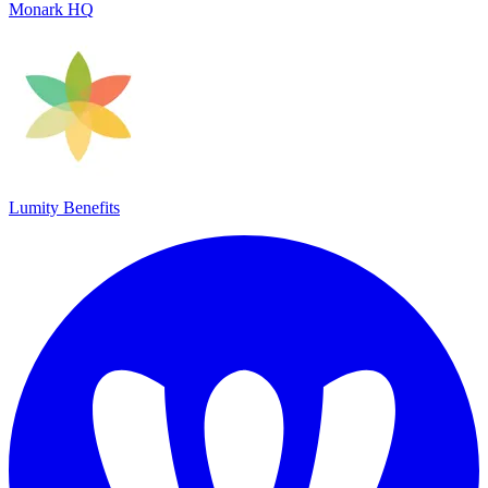
Monark HQ
Lumity Benefits