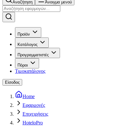
Αναζήτηση
Άνοιγμα μενού
Προϊόν
Κατάλογος
Προγραμματιστές
Πόροι
Τιμοκατάλογος
Είσοδος
Home
Εφαρμογές
Επιχειρήσεις
HoteloPro