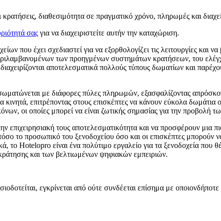
αι κρατήσεις, διαθεσιμότητα σε πραγματικό χρόνο, πληρωμές και διαχε
ριότητά σας
για να διαχειριστείτε αυτήν την καταχώριση.
ίων που έχει σχεδιαστεί για να εξορθολογίζει τις λειτουργίες και να
περιλαμβανομένων των προηγμένων συστημάτων κρατήσεων, του ελέγχ
διαχειρίζονται αποτελεσματικά πολλούς τύπους δωματίων και παρέχ
ενσωματώνεται με διάφορες πύλες πληρωμών, εξασφαλίζοντας απρόσκοπ
ια κινητά, επιτρέποντας στους επισκέπτες να κάνουν εύκολα δωμάτια 
κόνων, οι οποίες μπορεί να είναι ζωτικής σημασίας για την προβολή 
ην επιχειρησιακή τους αποτελεσματικότητα και να προσφέρουν μια πι
 τόσο το προσωπικό του ξενοδοχείου όσο και οι επισκέπτες μπορούν 
ά, το Hotelopro είναι ένα πολύτιμο εργαλείο για τα ξενοδοχεία που θ
κράτησης και των βελτιωμένων ψηφιακών εμπειριών.
σιοδοτείται, εγκρίνεται από ούτε συνδέεται επίσημα με οποιονδήποτε