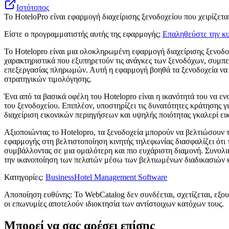
Ιστότοπος
Το HoteloPro είναι εφαρμογή διαχείρισης ξενοδοχείου που χειρίζετ
Είστε ο προγραμματιστής αυτής της εφαρμογής;
Επαληθεύστε την κυ
Το Hotelopro είναι μια ολοκληρωμένη εφαρμογή διαχείρισης ξενοδοχε
χαρακτηριστικά που εξυπηρετούν τις ανάγκες των ξενοδόχων, συμ
επεξεργασίας πληρωμών. Αυτή η εφαρμογή βοηθά τα ξενοδοχεία να 
στρατηγικών τιμολόγησης.
Ένα από τα βασικά οφέλη του Hotelopro είναι η ικανότητά του να 
του ξενοδοχείου. Επιπλέον, υποστηρίζει τις δυνατότητες κράτησης γ
διαχείριση εικονικών περιηγήσεων και υψηλής ποιότητας γκαλερί ει
Αξιοποιώντας το Hotelopro, τα ξενοδοχεία μπορούν να βελτιώσουν τ
εφαρμογής στη βελτιστοποίηση κινητής τηλεφωνίας διασφαλίζει ότι
συμβάλλοντας σε μια ομαλότερη και πιο ευχάριστη διαμονή. Συνολικ
την ικανοποίηση των πελατών μέσω των βελτιωμένων διαδικασιών 
Κατηγορίες
:
Business
Hotel Management Software
Αποποίηση ευθύνης: Το WebCatalog δεν συνδέεται, σχετίζεται, εξου
οι επωνυμίες αποτελούν ιδιοκτησία των αντίστοιχων κατόχων τους.
Μπορεί να σας αρέσει επίσης