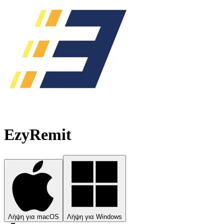
EzyRemit
Λήψη για macOS
Λήψη για Windows