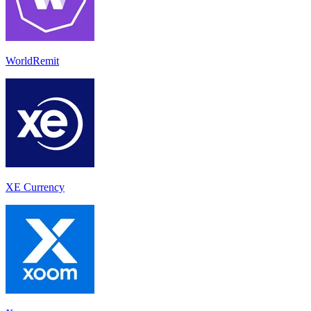
WorldRemit
XE Currency