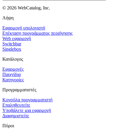
©
2026
WebCatalog, Inc.
Λήψη
Εφαρμογή υπολογιστή
Επέκταση προγράμματος περιήγησης
Web εφαρμογή
Switchbar
Singlebox
Κατάλογος
Εφαρμογές
Παιχνίδια
Κατηγορίες
Προγραμματιστές
Κονσόλα προγραμματιστή
Επαληθευτείτε
Υποβάλετε μια εφαρμογή
Διαφημιστείτε
Πόροι