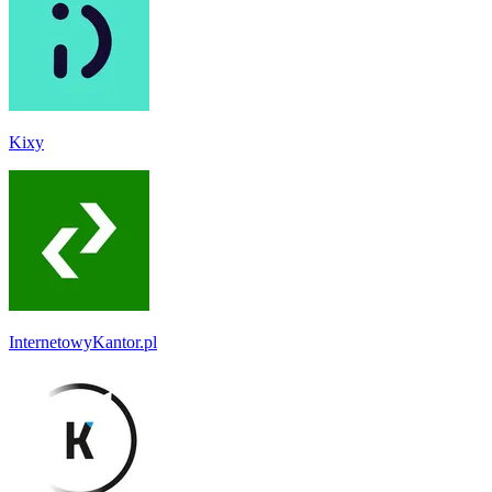
Kixy
InternetowyKantor.pl