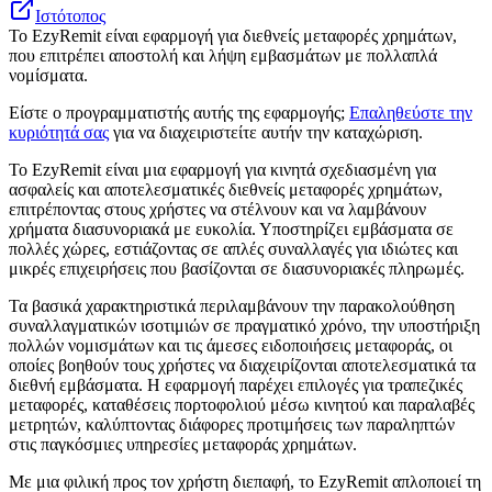
Ιστότοπος
Το EzyRemit είναι εφαρμογή για διεθνείς μεταφορές χρημάτων,
που επιτρέπει αποστολή και λήψη εμβασμάτων με πολλαπλά
νομίσματα.
Είστε ο προγραμματιστής αυτής της εφαρμογής;
Επαληθεύστε την
κυριότητά σας
για να διαχειριστείτε αυτήν την καταχώριση.
Το EzyRemit είναι μια εφαρμογή για κινητά σχεδιασμένη για
ασφαλείς και αποτελεσματικές διεθνείς μεταφορές χρημάτων,
επιτρέποντας στους χρήστες να στέλνουν και να λαμβάνουν
χρήματα διασυνοριακά με ευκολία. Υποστηρίζει εμβάσματα σε
πολλές χώρες, εστιάζοντας σε απλές συναλλαγές για ιδιώτες και
μικρές επιχειρήσεις που βασίζονται σε διασυνοριακές πληρωμές.
Τα βασικά χαρακτηριστικά περιλαμβάνουν την παρακολούθηση
συναλλαγματικών ισοτιμιών σε πραγματικό χρόνο, την υποστήριξη
πολλών νομισμάτων και τις άμεσες ειδοποιήσεις μεταφοράς, οι
οποίες βοηθούν τους χρήστες να διαχειρίζονται αποτελεσματικά τα
διεθνή εμβάσματα. Η εφαρμογή παρέχει επιλογές για τραπεζικές
μεταφορές, καταθέσεις πορτοφολιού μέσω κινητού και παραλαβές
μετρητών, καλύπτοντας διάφορες προτιμήσεις των παραληπτών
στις παγκόσμιες υπηρεσίες μεταφοράς χρημάτων.
Με μια φιλική προς τον χρήστη διεπαφή, το EzyRemit απλοποιεί τη