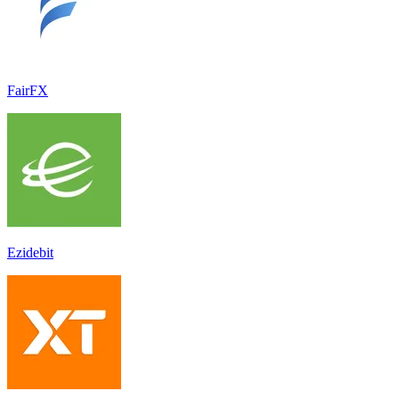
FairFX
Ezidebit