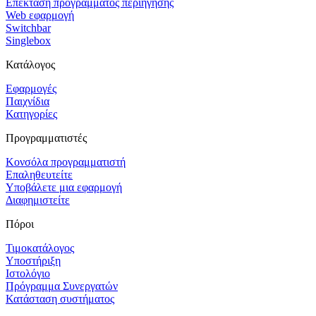
Επέκταση προγράμματος περιήγησης
Web εφαρμογή
Switchbar
Singlebox
Κατάλογος
Εφαρμογές
Παιχνίδια
Κατηγορίες
Προγραμματιστές
Κονσόλα προγραμματιστή
Επαληθευτείτε
Υποβάλετε μια εφαρμογή
Διαφημιστείτε
Πόροι
Τιμοκατάλογος
Υποστήριξη
Ιστολόγιο
Πρόγραμμα Συνεργατών
Κατάσταση συστήματος