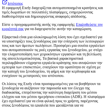
Ιστότοπος
Η εφαρμογή Exely διαχειρίζεται αυτοματοποιημένα κρατήσεις και
τιμές δωματίων σε πολλαπλές πλατφόρμες, ενημερώνοντας
διαθεσιμότητα και δημιουργώντας αναφορές απόδοσης.
Είστε ο προγραμματιστής αυτής της εφαρμογής;
Επαληθεύστε την
κυριότητά σας
για να διαχειριστείτε αυτήν την καταχώριση.
Εξαιρετικά είναι μια ολοκληρωμένη λύση που έχει σχεδιαστεί για
να υποστηρίζει τους ξενοδόχους για την ενίσχυση των λειτουργιών
τους και των άμεσων πωλήσεων. Προσφέρει μια σουίτα εργαλείων
που αυτοματοποιούν τις ροές εργασίας του ξενοδοχείου, με στόχο
την ελαχιστοποίηση των χειροκίνητων εργασιών και τη βελτίωση
της αποτελεσματικότητας. Τα βασικά χαρακτηριστικά
περιλαμβάνουν εύχρηστα εργαλεία κράτησης που ανυψώνουν την
εμπειρία των επισκεπτών, ενισχύουν την ορατότητα σε σχέση με
την κατοχή του ξενοδοχείου, τη φήμη και την κερδοφορία και
ενισχύουν τις μετατροπές του ιστότοπου.
Οι λύσεις της Exely είναι προσαρμοσμένες για να βοηθήσουν τα
ξενοδοχεία να αυξήσουν την παρουσία και τον έλεγχο της
διαδικασίας, επιτρέποντας την καλύτερη διαχείριση του μέσου
ελέγχου και του μέσου ημερήσιου επιτοκίου (ADR). Η πλατφόρμα
έχει σχεδιαστεί για να είναι φιλική προς το χρήστη, παρέχοντας
στους ξενοδόχους τα εργαλεία που χρειάζονται για να