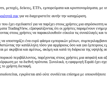
rex, μετοχές, δείκτες, ETFs, εμπορεύματα και κρυπτονομίσματα, με υ
ριότητά σας
για να διαχειριστείτε αυτήν την καταχώριση.
που έχει σχεδιαστεί για να παρέχει στους χρήστες μια απρόσκοπτη κ
ματα TradingView, εξασφαλίζοντας ότι οι χρήστες παραμένουν ενημερ
οντας στους χρήστες να παρακολουθούν εύκολα τις συναλλαγές και τις
της να υποστηρίζει ένα ευρύ φάσμα εμπορικών μέσων, συμπεριλαμβαν
αθιστώντας την κατάλληλη τόσο για αρχάριους όσο και για έμπειρους 
αι με ακρίβεια και αμέσως, ακόμη και κατά τη διάρκεια της υψηλής ασ
πορικού περιβάλλοντος, παρέχοντας στους χρήστες μια ασφαλή και αξ
ρφωση με τα διεθνή πρότυπα. Συνολικά, η εφαρμογή Equiti έχει σχεδ
ς το χρήστη διεπαφή.
ιοδοτείται, εγκρίνεται από ούτε συνδέεται επίσημα με οποιονδήποτε 