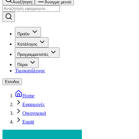
Αναζήτηση
Άνοιγμα μενού
Προϊόν
Κατάλογος
Προγραμματιστές
Πόροι
Τιμοκατάλογος
Είσοδος
Home
Εφαρμογές
Οικονομικά
Equiti