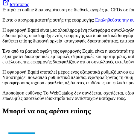
Ιστότοπος
Επιτρέπει online διαπραγμάτευση σε διεθνείς αγορές με CFDs σε fo
Είστε ο προγραμματιστής αυτής της εφαρμογής;
Επαληθεύστε την κυ
Η εφαρμογή Equiti είναι μια ολοκληρωμένη πλατφόρμα συναλλαγών 
ειδοποιήσεις, υποστήριξη εντός εφαρμογής και διαδραστικά διαγράμ
διαθέτει επίσης διαφανή αρχεία καταγραφής δραστηριότητας, επιτρέπ
Ένα από τα βασικά οφέλη της εφαρμογής Equiti είναι η ικανότητά 
εξυπηρετεί διαφορετικές εμπορικές στρατηγικές και προτιμήσεις, κ
εκτέλεσης της εφαρμογής διασφαλίζουν ότι οι συναλλαγές εκτελούντ
Η εφαρμογή Equiti αποτελεί μέρος ενός εξαιρετικά ρυθμιζόμενου εμ
Υποστηρίζει πολλαπλά ρυθμιστικά πλαίσια, εξασφαλίζοντας τη συμμό
προσφέροντας ισχυρά εργαλεία, αξιόπιστες επιδόσεις και φιλικό προ
Αποποίηση ευθύνης: Το WebCatalog δεν συνδέεται, σχετίζεται, εξουσ
επωνυμίες αποτελούν ιδιοκτησία των αντίστοιχων κατόχων τους.
Μπορεί να σας αρέσει επίσης