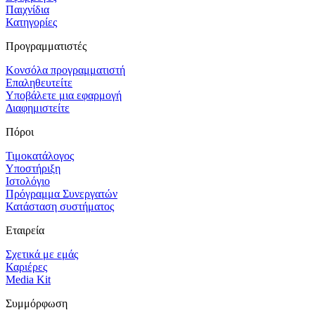
Παιχνίδια
Κατηγορίες
Προγραμματιστές
Κονσόλα προγραμματιστή
Επαληθευτείτε
Υποβάλετε μια εφαρμογή
Διαφημιστείτε
Πόροι
Τιμοκατάλογος
Υποστήριξη
Ιστολόγιο
Πρόγραμμα Συνεργατών
Κατάσταση συστήματος
Εταιρεία
Σχετικά με εμάς
Καριέρες
Media Kit
Συμμόρφωση