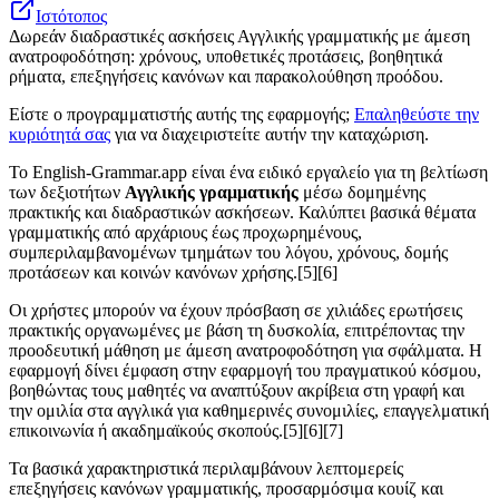
Ιστότοπος
Δωρεάν διαδραστικές ασκήσεις Αγγλικής γραμματικής με άμεση
ανατροφοδότηση: χρόνους, υποθετικές προτάσεις, βοηθητικά
ρήματα, επεξηγήσεις κανόνων και παρακολούθηση προόδου.
Είστε ο προγραμματιστής αυτής της εφαρμογής;
Επαληθεύστε την
κυριότητά σας
για να διαχειριστείτε αυτήν την καταχώριση.
Το English-Grammar.app είναι ένα ειδικό εργαλείο για τη βελτίωση
των δεξιοτήτων
Αγγλικής γραμματικής
μέσω δομημένης
πρακτικής και διαδραστικών ασκήσεων. Καλύπτει βασικά θέματα
γραμματικής από αρχάριους έως προχωρημένους,
συμπεριλαμβανομένων τμημάτων του λόγου, χρόνους, δομής
προτάσεων και κοινών κανόνων χρήσης.[5][6]
Οι χρήστες μπορούν να έχουν πρόσβαση σε χιλιάδες ερωτήσεις
πρακτικής οργανωμένες με βάση τη δυσκολία, επιτρέποντας την
προοδευτική μάθηση με άμεση ανατροφοδότηση για σφάλματα. Η
εφαρμογή δίνει έμφαση στην εφαρμογή του πραγματικού κόσμου,
βοηθώντας τους μαθητές να αναπτύξουν ακρίβεια στη γραφή και
την ομιλία στα αγγλικά για καθημερινές συνομιλίες, επαγγελματική
επικοινωνία ή ακαδημαϊκούς σκοπούς.[5][6][7]
Τα βασικά χαρακτηριστικά περιλαμβάνουν λεπτομερείς
επεξηγήσεις κανόνων γραμματικής, προσαρμόσιμα κουίζ και