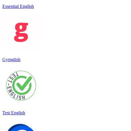
Essential English
Gymglish
Test English