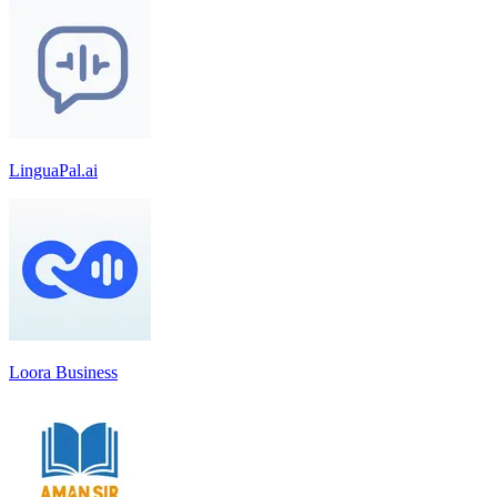
LinguaPal.ai
Loora Business