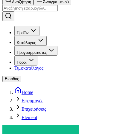
Αναζήτηση
Άνοιγμα μενού
Προϊόν
Κατάλογος
Προγραμματιστές
Πόροι
Τιμοκατάλογος
Είσοδος
Home
Εφαρμογές
Επιχειρήσεις
Element