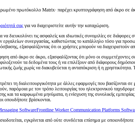
ντρωμένο πρωτόκολλο Matrix· παρέχει κρυπτογράφηση από άκρο σε άκ
ριότητά σας
για να διαχειριστείτε αυτήν την καταχώριση.
ια να διευκολύνει τις ασφαλείς και ιδιωτικές συνομιλίες σε διάφορες
 εργαλείων συνεργασίας, καθιστώντας το κατάλληλο τόσο για προσω
ρόσβασης, εξασφαλίζοντας ότι οι χρήστες μπορούν να διαχειριστούν α
ηση από άκρο σε άκρο, εξασφαλίζοντας ότι μόνο οι συμμετέχοντες σ
φιλοξενούν τα δεδομένα τους ή να επιλέξουν από διάφορους δημόσιου
τικής ζωής χωρίς να διακυβεύεται η ανταπόκριση ή η χρηστικότητα. Τ
ιτρέπει τη διαλειτουργικότητα με άλλες εφαρμογές που βασίζονται σε 
ν, παρόμοια με τον τρόπο λειτουργίας του ηλεκτρονικού ταχυδρομείο
νωσης και τα καρφωμένα μηνύματα, η ενίσχυση της συνολικής εμπειρία
οι οπουδήποτε βρίσκονται.
 Messaging Software
Frontline Worker Communication Platforms Softwa
σιοδοτείται, εγκρίνεται από ούτε συνδέεται επίσημα με οποιονδήποτε