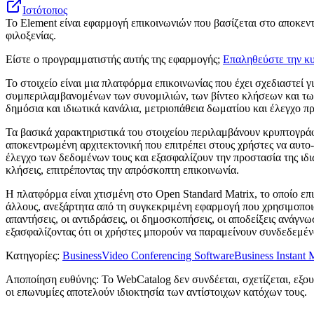
Ιστότοπος
Το Element είναι εφαρμογή επικοινωνιών που βασίζεται στο αποκε
φιλοξενίας.
Είστε ο προγραμματιστής αυτής της εφαρμογής;
Επαληθεύστε την κυ
Το στοιχείο είναι μια πλατφόρμα επικοινωνίας που έχει σχεδιαστεί γ
συμπεριλαμβανομένων των συνομιλιών, των βίντεο κλήσεων και των
δημόσια και ιδιωτικά κανάλια, μετριοπάθεια δωματίου και έλεγχο π
Τα βασικά χαρακτηριστικά του στοιχείου περιλαμβάνουν κρυπτογράφ
αποκεντρωμένη αρχιτεκτονική που επιτρέπει στους χρήστες να αυτο-
έλεγχο των δεδομένων τους και εξασφαλίζουν την προστασία της ιδιω
κλήσεις, επιτρέποντας την απρόσκοπτη επικοινωνία.
Η πλατφόρμα είναι χτισμένη στο Open Standard Matrix, το οποίο επ
άλλους, ανεξάρτητα από τη συγκεκριμένη εφαρμογή που χρησιμοποιού
απαντήσεις, οι αντιδράσεις, οι δημοσκοπήσεις, οι αποδείξεις ανάγ
εξασφαλίζοντας ότι οι χρήστες μπορούν να παραμείνουν συνδεδεμέν
Κατηγορίες
:
Business
Video Conferencing Software
Business Instant
Αποποίηση ευθύνης: Το WebCatalog δεν συνδέεται, σχετίζεται, εξου
οι επωνυμίες αποτελούν ιδιοκτησία των αντίστοιχων κατόχων τους.