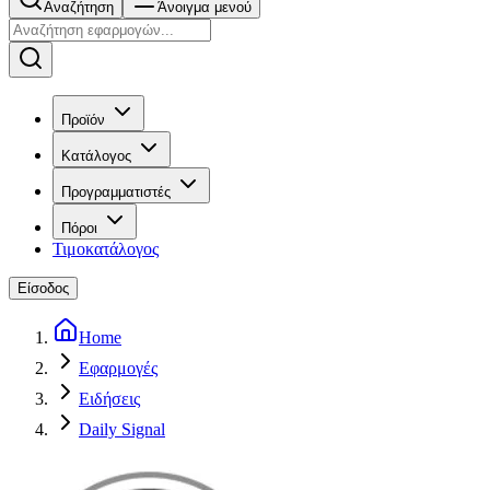
Αναζήτηση
Άνοιγμα μενού
Προϊόν
Κατάλογος
Προγραμματιστές
Πόροι
Τιμοκατάλογος
Είσοδος
Home
Εφαρμογές
Ειδήσεις
Daily Signal