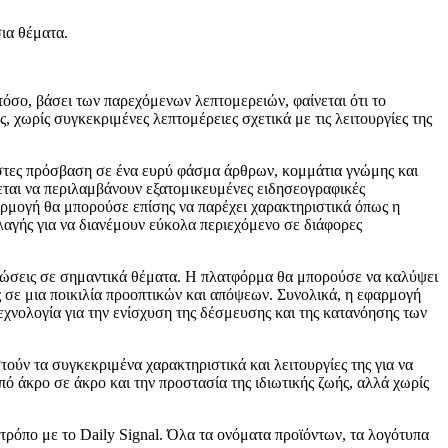
ια θέματα.
τόσο, βάσει των παρεχόμενων λεπτομερειών, φαίνεται ότι το
ωρίς συγκεκριμένες λεπτομέρειες σχετικά με τις λειτουργίες της
ήστες πρόσβαση σε ένα ευρύ φάσμα άρθρων, κομμάτια γνώμης και
εται να περιλαμβάνουν εξατομικευμένες ειδησεογραφικές
αρμογή θα μπορούσε επίσης να παρέχει χαρακτηριστικά όπως η
λαγής για να διανέμουν εύκολα περιεχόμενο σε διάφορες
γνώσεις σε σημαντικά θέματα. Η πλατφόρμα θα μπορούσε να καλύψει
ς σε μια ποικιλία προοπτικών και απόψεων. Συνολικά, η εφαρμογή
εχνολογία για την ενίσχυση της δέσμευσης και της κατανόησης των
ούν τα συγκεκριμένα χαρακτηριστικά και λειτουργίες της για να
 άκρο σε άκρο και την προστασία της ιδιωτικής ζωής, αλλά χωρίς
 τρόπο με το Daily Signal. Όλα τα ονόματα προϊόντων, τα λογότυπα