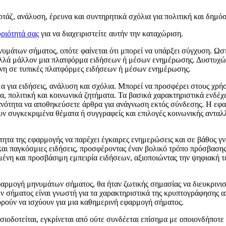
τάζ, ανάλυση, έρευνα και συντηρητικά σχόλια για πολιτική και δημόσ
ριότητά σας
για να διαχειριστείτε αυτήν την καταχώριση.
νυμάτων σήματος, οπότε φαίνεται ότι μπορεί να υπάρξει σύγχυση. Ωσ
λά μάλλον μια πλατφόρμα ειδήσεων ή μέσων ενημέρωσης. Δυστυχώς, χ
ένη σε τυπικές πλατφόρμες ειδήσεων ή μέσων ενημέρωσης.
α για ειδήσεις, ανάλυση και σχόλια. Μπορεί να προσφέρει στους χρ
, πολιτική και κοινωνικά ζητήματα. Τα βασικά χαρακτηριστικά ενδέχ
κανότητα να αποθηκεύσετε άρθρα για ανάγνωση εκτός σύνδεσης. Η εφ
υν συγκεκριμένα θέματα ή συγγραφείς και επιλογές κοινωνικής ανταλ
τητα της εφαρμογής να παρέχει έγκαιρες ενημερώσεις και σε βάθος 
 και παγκόσμιες ειδήσεις, προσφέροντας έναν βολικό τρόπο πρόσβαση
μένη και προσβάσιμη εμπειρία ειδήσεων, αξιοποιώντας την ψηφιακή τ
φαρμογή μηνυμάτων σήματος, θα ήταν ζωτικής σημασίας να διευκρινιστ
σήματος είναι γνωστή για τα χαρακτηριστικά της κρυπτογράφησης από
πορούν να ισχύουν για μια καθημερινή εφαρμογή σήματος.
σιοδοτείται, εγκρίνεται από ούτε συνδέεται επίσημα με οποιονδήποτε