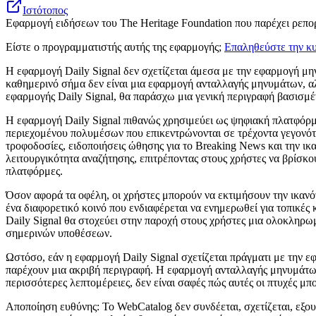
Ιστότοπος
Εφαρμογή ειδήσεων του The Heritage Foundation που παρέχει ρεπορ
Είστε ο προγραμματιστής αυτής της εφαρμογής;
Επαληθεύστε την κυ
Η εφαρμογή Daily Signal δεν σχετίζεται άμεσα με την εφαρμογή μη
καθημερινό σήμα δεν είναι μια εφαρμογή ανταλλαγής μηνυμάτων, αλ
εφαρμογής Daily Signal, θα παράσχω μια γενική περιγραφή βασισμ
Η εφαρμογή Daily Signal πιθανώς χρησιμεύει ως ψηφιακή πλατφόρμ
περιεχομένου πολυμέσων που επικεντρώνονται σε τρέχοντα γεγονότα
τροφοδοσίες, ειδοποιήσεις ώθησης για το Breaking News και την ι
λειτουργικότητα αναζήτησης, επιτρέποντας στους χρήστες να βρίσκο
πλατφόρμες.
Όσον αφορά τα οφέλη, οι χρήστες μπορούν να εκτιμήσουν την ικανό
ένα διαφορετικό κοινό που ενδιαφέρεται να ενημερωθεί για τοπικές
Daily Signal θα στοχεύει στην παροχή στους χρήστες μια ολοκληρω
σημερινών υποθέσεων.
Ωστόσο, εάν η εφαρμογή Daily Signal σχετίζεται πράγματι με την ε
παρέχουν μια ακριβή περιγραφή. Η εφαρμογή ανταλλαγής μηνυμάτων 
περισσότερες λεπτομέρειες, δεν είναι σαφές πώς αυτές οι πτυχές μ
Αποποίηση ευθύνης: Το WebCatalog δεν συνδέεται, σχετίζεται, εξου