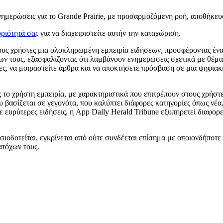
 ενημερώσεις για το Grande Prairie, με προσαρμοζόμενη ροή, αποθήκ
ριότητά σας
για να διαχειριστείτε αυτήν την καταχώριση.
στους χρήστες μια ολοκληρωμένη εμπειρία ειδήσεων, προσφέροντας έν
ν τους, εξασφαλίζοντας ότι λαμβάνουν ενημερώσεις σχετικά με θέματ
ίες, να μοιραστείτε άρθρα και να αποκτήσετε πρόσβαση σε μια ψηφια
 το χρήστη εμπειρία, με χαρακτηριστικά που επιτρέπουν στους χρήστ
 βασίζεται σε γεγονότα, που καλύπτει διάφορες κατηγορίες όπως νέα,
ευρύτερες ειδήσεις, η App Daily Herald Tribune εξυπηρετεί διαφορε
σιοδοτείται, εγκρίνεται από ούτε συνδέεται επίσημα με οποιονδήποτε 
ατόχων τους.