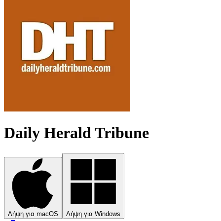
Daily Herald Tribune
Λήψη για macOS
Λήψη για Windows