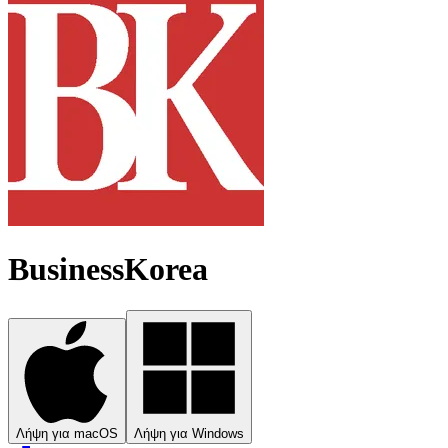
BusinessKorea
Λήψη για macOS
Λήψη για Windows