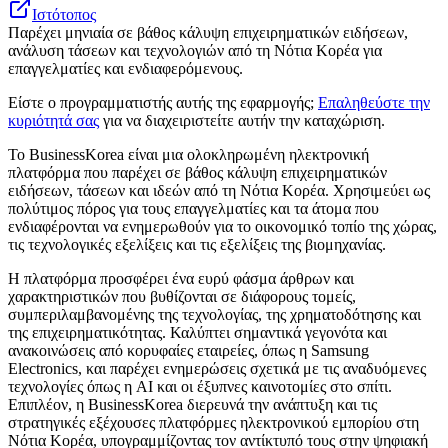
Ιστότοπος
Παρέχει μηνιαία σε βάθος κάλυψη επιχειρηματικών ειδήσεων,
ανάλυση τάσεων και τεχνολογιών από τη Νότια Κορέα για
επαγγελματίες και ενδιαφερόμενους.
Είστε ο προγραμματιστής αυτής της εφαρμογής;
Επαληθεύστε την
κυριότητά σας
για να διαχειριστείτε αυτήν την καταχώριση.
Το BusinessKorea είναι μια ολοκληρωμένη ηλεκτρονική
πλατφόρμα που παρέχει σε βάθος κάλυψη επιχειρηματικών
ειδήσεων, τάσεων και ιδεών από τη Νότια Κορέα. Χρησιμεύει ως
πολύτιμος πόρος για τους επαγγελματίες και τα άτομα που
ενδιαφέρονται να ενημερωθούν για το οικονομικό τοπίο της χώρας,
τις τεχνολογικές εξελίξεις και τις εξελίξεις της βιομηχανίας.
Η πλατφόρμα προσφέρει ένα ευρύ φάσμα άρθρων και
χαρακτηριστικών που βυθίζονται σε διάφορους τομείς,
συμπεριλαμβανομένης της τεχνολογίας, της χρηματοδότησης και
της επιχειρηματικότητας. Καλύπτει σημαντικά γεγονότα και
ανακοινώσεις από κορυφαίες εταιρείες, όπως η Samsung
Electronics, και παρέχει ενημερώσεις σχετικά με τις αναδυόμενες
τεχνολογίες όπως η AI και οι έξυπνες καινοτομίες στο σπίτι.
Επιπλέον, η BusinessKorea διερευνά την ανάπτυξη και τις
στρατηγικές εξέχουσες πλατφόρμες ηλεκτρονικού εμπορίου στη
Νότια Κορέα, υπογραμμίζοντας τον αντίκτυπό τους στην ψηφιακή