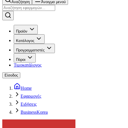
Αναζήτηση
Άνοιγμα μενού
Προϊόν
Κατάλογος
Προγραμματιστές
Πόροι
Τιμοκατάλογος
Είσοδος
Home
Εφαρμογές
Ειδήσεις
BusinessKorea